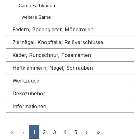
Garne Farbkarten
...weitere Garne
Federn, Bodengleiter, Möbelrollen
Ziernägel, Knopfteile, Reißverschlüsse
Keder, Rundschnur, Posamenten
Heftklammern, Nägel, Schrauben
Werkzeuge
Dekozubehör
Informationen
Seite
Seite
Seite
Seite
Seite
1
2
3
4
5