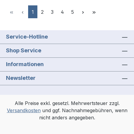
Seite
Seite
Seite
Seite
Seite
1
2
3
4
5
Service-Hotline
Shop Service
Informationen
Newsletter
Alle Preise exkl. gesetzl. Mehrwertsteuer zzgl.
Versandkosten
und ggf. Nachnahmegebühren, wenn
nicht anders angegeben.