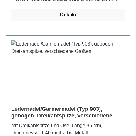
Gegensatz zu den geläufigen Nadeln, eine
dreieckige, scharf geschliffene Spitze hat. Diese
Details
Spitze dehnt nicht das Material wie eine normale
Nadel mit gerundeter Spitze, sie zerschneidet den
Werkstoff.
Ledernadel/Garniernadel (Typ 903),
gebogen, Dreikantspitze, verschiedene
Größen
mit Dreikantspitze und Öse. Länge 85 mm,
Durchmesser 1,40 mmFarbe: Metall