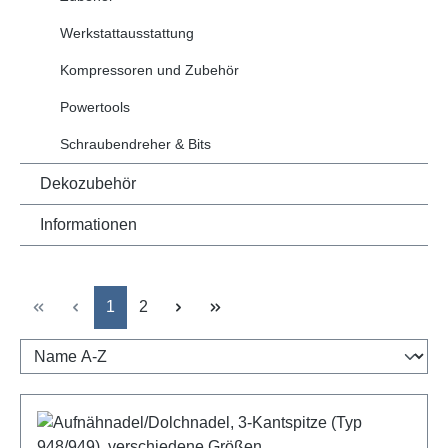
Werkstattausstattung
Kompressoren und Zubehör
Powertools
Schraubendreher & Bits
Dekozubehör
Informationen
Seite
Seite
1
2