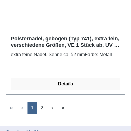
Polsternadel, gebogen (Typ 741), extra fein,
verschiedene Größen, VE 1 Stück ab, UV 12
Stück
extra feine Nadel. Sehne ca. 52 mmFarbe: Metall
Details
Seite
Seite
1
2