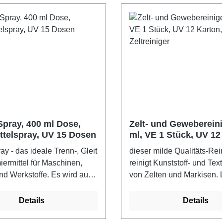
Spray, 400 ml Dose,
Zelt- und Gewebereini
ttelspray, UV 15 Dosen
ml, VE 1 Stück, UV 12
Zeltreiniger
ay - das ideale Trenn-, Gleit
dieser milde Qualitäts-Rei
ermittel für Maschinen,
reinigt Kunststoff- und Te
d Werkstoffe. Es wird auch
von Zelten und Markisen. 
um z.B. leicht Abdeckungen
Gummi und Plexiglas werd
umstoff zu
angegriffen.
Details
Details
fahrgut: UN 1950