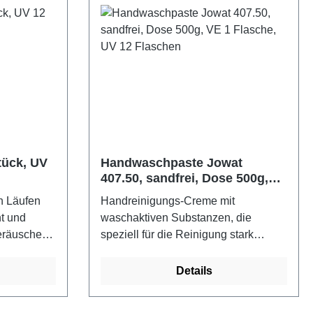
Stück, UV
Handwaschpaste Jowat
407.50, sandfrei, Dose 500g,
VE 1 Flasche, UV 12 Flaschen
en Läufen
Handreinigungs-Creme mit
ht und
waschaktiven Substanzen, die
eräusche
speziell für die Reinigung stark
verschmutzter Hände entwickelt
wurde. Eigenschaften/
Details
Verarbeitungshinweise: Hygienisch,
hautschonend und rückfettend, frei