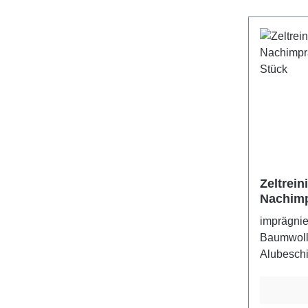
Zeltrein
Nachimp
VE 1 St
imprägni
Baumwolle
Alubesch