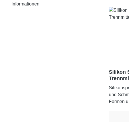
Informationen
Silikon 
Trennmi
Silikonspr
und Schmi
Formen un
genutzt, 
über Scha
ziehen.Ge