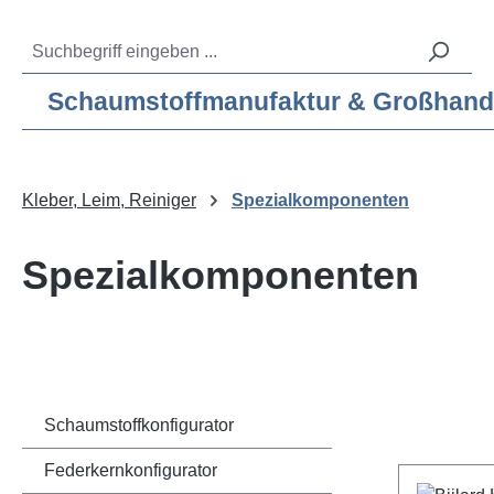
m Hauptinhalt springen
Zur Suche springen
Zur Hauptnavigation springen
Service-Hotline:
04193 – 80 515 10
Schaumstoffmanufaktur & Großhandel f
Kleber, Leim, Reiniger
Spezialkomponenten
Spezialkomponenten
Schaumstoffkonfigurator
Federkernkonfigurator