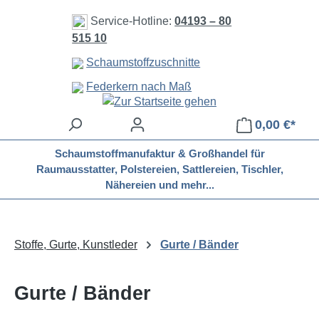
Zum Hauptinhalt springen
Service-Hotline:
04193 – 80
515 10
Schaumstoffzuschnitte
Federkern nach Maß
0,00 €*
Schaumstoffmanufaktur & Großhandel für
Raumausstatter, Polstereien, Sattlereien, Tischler,
Nähereien und mehr...
Stoffe, Gurte, Kunstleder
Gurte / Bänder
Gurte / Bänder