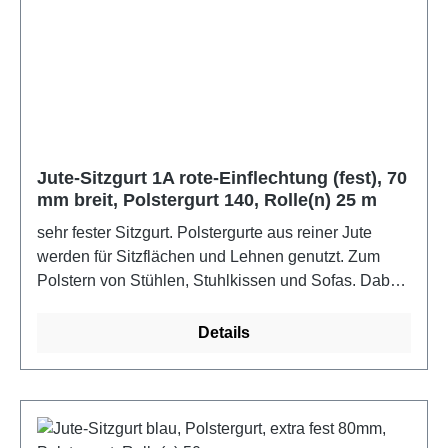
Jute-Sitzgurt 1A rote-Einflechtung (fest), 70
mm breit, Polstergurt 140, Rolle(n) 25 m
sehr fester Sitzgurt. Polstergurte aus reiner Jute
werden für Sitzflächen und Lehnen genutzt. Zum
Polstern von Stühlen, Stuhlkissen und Sofas. Dabei
werden die Polstergurte auf oder unter die Holzzarge
genagelt, um eine Unterfederung zu spannen.Farbe:
Details
rotMaße: 2500 cm x 7 cm