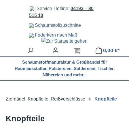
Zum Hauptinhalt springen
Service-Hotline:
04193 – 80
515 10
Schaumstoffzuschnitte
Federkern nach Maß
0,00 €*
Schaumstoffmanufaktur & Großhandel für
Raumausstatter, Polstereien, Sattlereien, Tischler,
Nähereien und mehr...
Ziernägel, Knopfteile, Reißverschlüsse
Knopfteile
Knopfteile