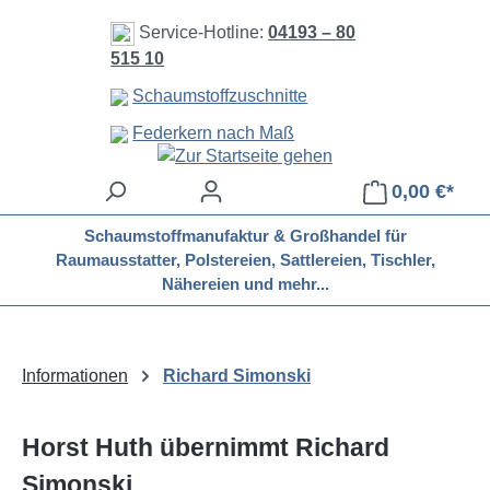
Zum Hauptinhalt springen
Service-Hotline:
04193 – 80
515 10
Schaumstoffzuschnitte
Federkern nach Maß
0,00 €*
Schaumstoffmanufaktur & Großhandel für
Raumausstatter, Polstereien, Sattlereien, Tischler,
Nähereien und mehr...
Informationen
Richard Simonski
Horst Huth übernimmt Richard
Simonski