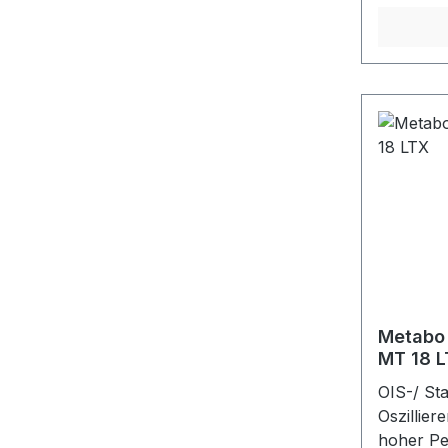
Vollkuns
hohe Abt
Zusetzen
den unive
nahezu al
Ungeloch
Klettschn
schwarz
Metabo 
MT 18 
OIS-/ St
Oszillier
hoher Pe