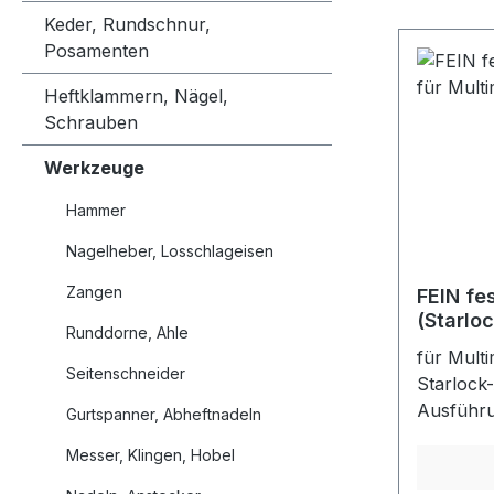
Schnittqu
Keder, Rundschnur,
Arbeitsfo
Posamenten
unempfin
befindlic
Heftklammern, Nägel,
Durchmes
Schrauben
mittlere B
optimale 
Werkzeuge
und gute
Hammer
Nagelheber, Losschlageisen
Zangen
FEIN fe
(Starloc
Runddorne, Ahle
Multima
für Multi
Seitenschneider
Starlock
Ausführu
Gurtspanner, Abheftnadeln
hartnäck
Messer, Klingen, Hobel
Klebstof
Fliesenk