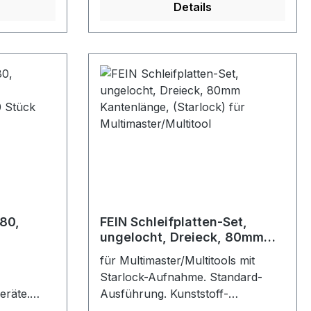
rantieren
Vollkunstharzbindung garantieren
Details
eringes
hohe Abtragsleistung, geringes
zeit. Für
Zusetzen und hohe Standzeit. Für
 auf
den universellen Einsatz auf
.
nahezu allen Materialien.
Ungelocht,
Farbe:
Klettschnellbefestigung.Farbe:
schwarz
P80,
FEIN Schleifplatten-Set,
ungelocht, Dreieck, 80mm
l, 50
Kantenlänge, (Starlock) für
für Multimaster/Multitools mit
Multimaster/Multitool
Starlock-Aufnahme. Standard-
eräte.
Ausführung. Kunststoff-
nd
Trägerplatte zur Vermeidung von