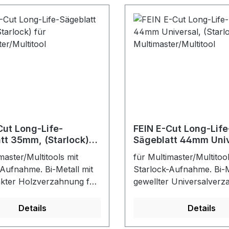
Cut Long-Life-
FEIN E-Cut Long-Life
tt 35mm, (Starlock)
Sägeblatt 44mm Univ
timaster/Multitool
(Starlock) für
master/Multitools mit
für Multimaster/Multitool
Multimaster/Multitoo
-Aufnahme. Bi-Metall mit
Starlock-Aufnahme. Bi-M
kter Holzverzahnung für
gewellter Universalverz
-, Gipskarton- und
Breites Anwendungsspe
fmaterialien.
Blech bis 2 mm, Alu-Prof
Details
Details
gende Standzeit, hohe
Rohre, Holz, Gipskarto