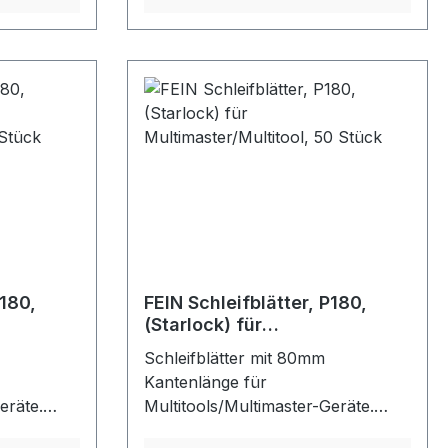
eringes
hohe Abtragsleistung, geringes
zeit. Für
Zusetzen und hohe Standzeit. Für
 auf
den universellen Einsatz auf
.
nahezu allen Materialien.
Ungelocht,
Farbe:
Klettschnellbefestigung.Farbe:
schwarz
P180,
FEIN Schleifblätter, P180,
(Starlock) für
, 5 Stück
Multimaster/Multitool, 50
Schleifblätter mit 80mm
Stück
Kantenlänge für
eräte.
Multitools/Multimaster-Geräte.
nd
Korund-Schleifkörner und