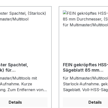
alität und guter
Kunststoffe. Mittlere Brei
rtschritt. Äußerst robust,
taillierte Form für optima
dlich auch gegen im Holz
Schnittgeschwindigkeit 
he Nägel (bis ca. 4 mm
Spanabfuhr.
ser), Mauerwerk etc.,
reite, taillierte Form für
Schnittgeschwindigkeit
 Spanabfuhr.
ster Spachtel,
FEIN gekröpftes HSS
k) für
Sägeblatt 85 mm
ster/Multitool
Durchmesser, (Starlo
master/Multitools mit
für Multimaster/Multitool
Multimaster/Multitoo
-Aufnahme. Kurze
Starlock-Aufnahme. gek
ng. Zum Entfernen von
Sägeblatt. Voll-HSS-Säge
igen Altlacken,
Metall-Verzahnung für B
fresten, Teppichboden,
ca. 1 mm, aber auch für
Details
Details
leber und
Kunststoffe, GFK, Holz, 