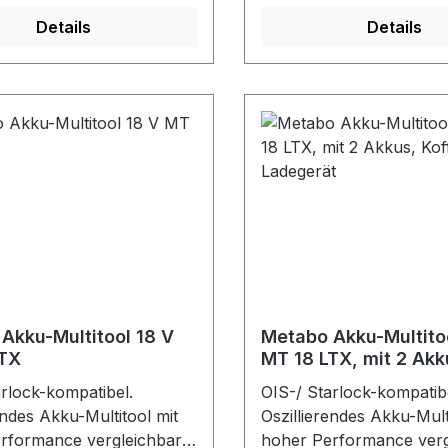
tharzbindung garantieren
Vollkunstharzbindung ga
Details
Details
ragsleistung, geringes
hohe Abtragsleistung, g
 und hohe Standzeit. Für
Zusetzen und hohe Stand
rsellen Einsatz auf
den universellen Einsatz
len Materialien.
nahezu allen Materialien
t,
Ungelocht,
ellbefestigung.Farbe:
Klettschnellbefestigung.
schwarz
Akku-Multitool 18 V
Metabo Akku-Multito
LTX
MT 18 LTX, mit 2 Akk
Koffer und Ladegerä
arlock-kompatibel.
OIS-/ Starlock-kompatib
endes Akku-Multitool mit
Oszillierendes Akku-Mult
rformance vergleichbar
hoher Performance verg