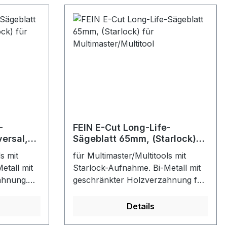
-
FEIN E-Cut Long-Life-
ersal,
Sägeblatt 65mm, (Starlock)
für Multimaster/Multitool
s mit
für Multimaster/Multitools mit
l
etall mit
Starlock-Aufnahme. Bi-Metall mit
ahnung.
geschränkter Holzverzahnung für
ktrum für
alle Holz-, Gipskarton- und
ile, Cu-
Kunststoffmaterialien.
Details
n und
Hervorragende Standzeit, hohe