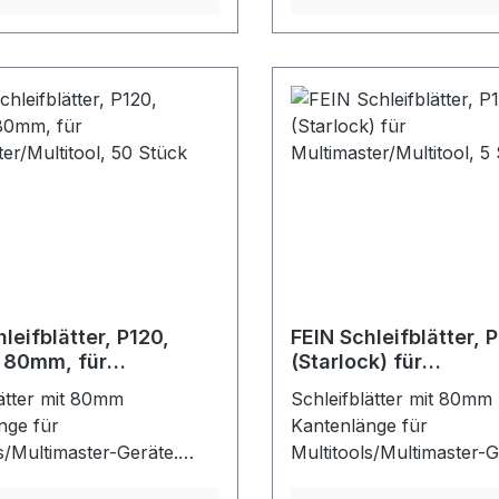
ragsleistung, geringes
hohe Abtragsleistung, g
 und hohe Standzeit. Für
Zusetzen und hohe Stand
rsellen Einsatz auf
den universellen Einsatz
len Materialien.
nahezu allen Materialien
t,
Ungelocht,
ellbefestigung.Farbe:
Klettschnellbefestigung.
schwarz
leifblätter, P120,
FEIN Schleifblätter, 
 80mm, für
(Starlock) für
ster/Multitool, 50
Multimaster/Multitool
lätter mit 80mm
Schleifblätter mit 80mm
nge für
Kantenlänge für
s/Multimaster-Geräte.
Multitools/Multimaster-G
chleifkörner und
Korund-Schleifkörner u