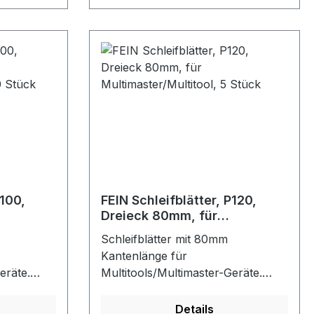
ende
 Saubere,
rselle
send für
en im
 gute
P100,
FEIN Schleifblätter, P120,
Dreieck 80mm, für
l, 50
Multimaster/Multitool, 5 Stück
Schleifblätter mit 80mm
Kantenlänge für
eräte.
Multitools/Multimaster-Geräte.
nd
Korund-Schleifkörner und
rantieren
Vollkunstharzbindung garantieren
Details