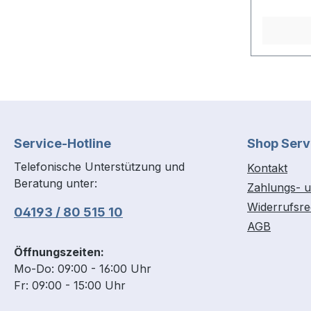
mit eine
unverzic
zum Säge
und Rasp
Material
für maxim
OIS-, St
Zubehöre
Service-Hotline
Shop Serv
Werkzeug
zeitspar
Telefonische Unterstützung und
Kontakt
Zubehörw
Beratung unter:
Zahlungs- u
Arbeitsfo
Widerrufsre
Oszillat
04193 / 80 515 10
AGB
Elektroni
Geschwin
Öffnungszeiten:
Schlanke
Mo-Do: 09:00 - 16:00 Uhr
Softgrip
Fr: 09:00 - 15:00 Uhr
Handhabu