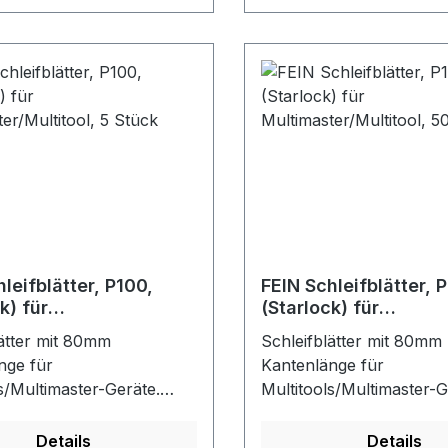
enbeschichtungen.
Buntmetalle. Hervorrag
Schnittgeschwindigkeit.
dünne Schnittlinie. Unive
Starlock-Aufnahme, pas
alle gängigen
Multifunktionswerkzeug
Markt. Durch Kreisform
Wirtschaftlichkeit.
leifblätter, P100,
FEIN Schleifblätter, 
k) für
(Starlock) für
ster/Multitool, 5 Stück
Multimaster/Multitoo
lätter mit 80mm
Schleifblätter mit 80mm
Stück
nge für
Kantenlänge für
s/Multimaster-Geräte.
Multitools/Multimaster-G
chleifkörner und
Korund-Schleifkörner u
tharzbindung garantieren
Vollkunstharzbindung ga
Details
Details