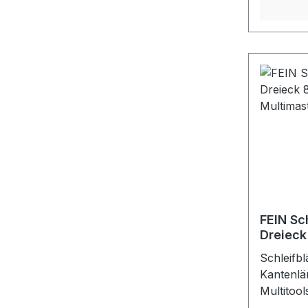
Vollkuns
hohe Abt
Zusetzen
den unive
nahezu al
Ungeloch
Klettschn
schwarz
FEIN Sch
Dreieck
Multima
Schleifb
Kantenlä
Multitool
Korund-S