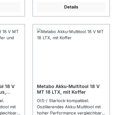
rantieren
Beschädigungen und
Details
eringes
Markierungen auf dem Werkstück.
zeit. Für
Dreiecksform mit Klettenhaftteil,
 auf
80mm
.
Farbe:
ol 18 V
Metabo Akku-Multitool 18 V
us,
MT 18 LTX, mit Koffer
t
el.
OIS-/ Starlock-kompatibel.
itool mit
Oszillierendes Akku-Multitool mit
leichbar
hoher Performance vergleichbar