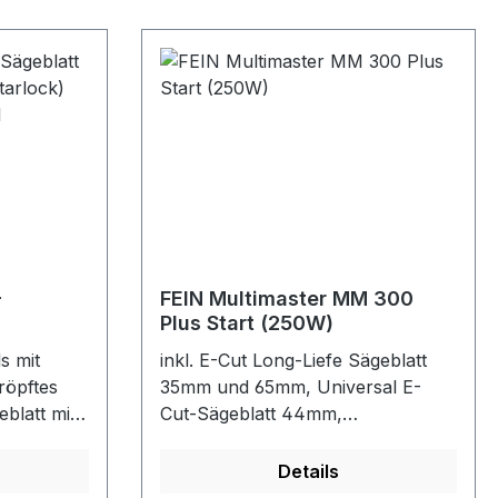
te,
Schnittqualität und guter
le
Arbeitsfortschritt. Äußerst robust,
und gute
unempfindlich auch gegen im Holz
befindliche Nägel (bis ca. 4 mm
Durchmesser), Mauerwerk etc.,
mittlere Breite, taillierte Form für
optimale Schnittgeschwindigkeit
und gute Spanabfuhr.
-
FEIN Multimaster MM 300
Plus Start (250W)
ck) für
s mit
inkl. E-Cut Long-Liefe Sägeblatt
l
röpftes
35mm und 65mm, Universal E-
blatt mit
Cut-Sägeblatt 44mm,
lech bis
Werkzeugkoffer
Details
Kitt und