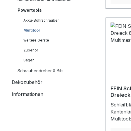
hohe Abt
Powertools
Zusetzen
den unive
Akku-Bohrschrauber
nahezu al
Multitool
Ungeloch
Klettschn
weitere Geräte
schwarz
Zubehör
Sägen
Schraubendreher & Bits
Dekozubehör
FEIN Sch
Informationen
Dreieck
Multima
Schleifb
Stück
Kantenlä
Multitool
Korund-S