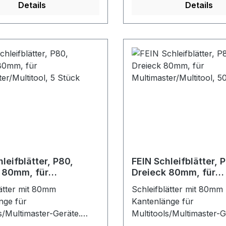
tharzbindung garantieren
Vollkunstharzbindung ga
Details
Details
ragsleistung, geringes
hohe Abtragsleistung, g
 und hohe Standzeit. Für
Zusetzen und hohe Stand
rsellen Einsatz auf
den universellen Einsatz
len Materialien.
nahezu allen Materialien
t,
Ungelocht,
ellbefestigung.Farbe:
Klettschnellbefestigung.
schwarz
leifblätter, P80,
FEIN Schleifblätter, 
 80mm, für
Dreieck 80mm, für
ster/Multitool, 5 Stück
Multimaster/Multitoo
lätter mit 80mm
Schleifblätter mit 80mm
Stück
nge für
Kantenlänge für
s/Multimaster-Geräte.
Multitools/Multimaster-G
chleifkörner und
Korund-Schleifkörner u