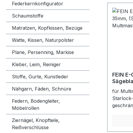
Federkernkonfigurator
Schaumstoffe
Matratzen, Kopfkissen, Bezüge
Watte, Kissen, Naturpolster
Plane, Persenning, Markise
Kleber, Leim, Reiniger
FEIN E-
Stoffe, Gurte, Kunstleder
Sägebla
für Mul
Nähgarn, Fäden, Schnüre
für Multi
Starlock
Federn, Bodengleiter,
geschrän
Möbelrollen
alle Holz
Kunststof
Ziernägel, Knopfteile,
Hervorra
Reißverschlüsse