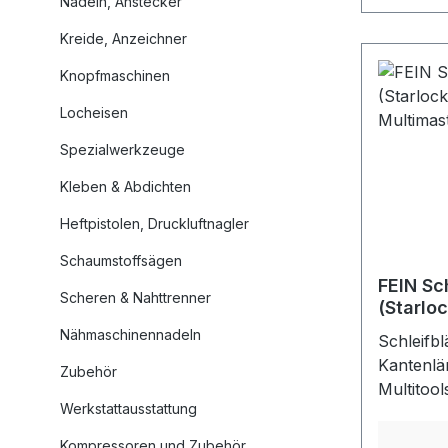
Nadeln, Anstecker
Unterbod
Kreide, Anzeichner
Knopfmaschinen
Locheisen
Spezialwerkzeuge
Kleben & Abdichten
Heftpistolen, Druckluftnagler
Schaumstoffsägen
FEIN Sch
Scheren & Nahttrenner
(Starloc
Multima
Nähmaschinennadeln
Schleifb
Kantenlä
Zubehör
Multitool
Werkstattausstattung
Korund-S
Vollkuns
Kompressoren und Zubehör