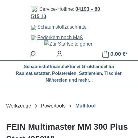
Zum Hauptinhalt springen
Service-Hotline:
04193 – 80
515 10
Schaumstoffzuschnitte
Federkern nach Maß
0,00 €*
Schaumstoffmanufaktur & Großhandel für
Raumausstatter, Polstereien, Sattlereien, Tischler,
Nähereien und mehr...
Werkzeuge
Powertools
Multitool
FEIN Multimaster MM 300 Plus