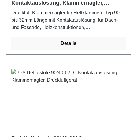
Kontaktauslösung, Klammernagler,
Druckluftgerät
Druckluft-Klammernagler für Heftklammern Typ 90
bis 32mm Länge mit Kontaktauslösung, für Dach-
und Fassade, Holzkonstruktionen,
Holzverpackungen, Messe- und Montagebau,
Möbel- und Gestellbau, Tischlerei, Zimmerei,
Details
Trocken- und Innenausbau. Egenschaften:
Oberladermagazin, Kontaktauslösung,
Wartungsfreundlichkeit, integrierte Schalldämpfung