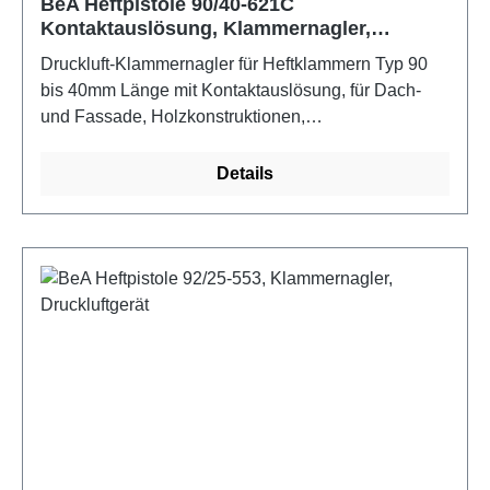
BeA Heftpistole 90/40-621C
Kontaktauslösung, Klammernagler,
Druckluftgerät
Druckluft-Klammernagler für Heftklammern Typ 90
bis 40mm Länge mit Kontaktauslösung, für Dach-
und Fassade, Holzkonstruktionen,
Holzverpackungen, Messe- und Montagebau,
Möbel- und Gestellbau, Tischlerei, Zimmerei,
Details
Trocken- und Innenausbau. Egenschaften:
Oberladermagazin,Kontaktauslösung,
Magazinschnellöffnung, Wartungsfreundlichkeit,
integrierte Schalldämpfung