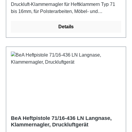
Druckluft-Klammernagler für Heftklammern Typ 71
bis 16mm, für Polsterarbeiten, Möbel- und
Gestellbau, Industrieverpackungen, Messe- und
Montagebau, Tischlerei, Dekoration und Floristik.
Details
Eigenschaften: mit Profiil für Heftungen unterhalb
des Keders, integrierte Schalldämpfung,
Magazinschnellöffnung, Unterladermagazin,
Wartungsfreundlichkeit.
BeA Heftpistole 71/16-436 LN Langnase,
Klammernagler, Druckluftgerät