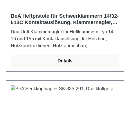
BeA Heftpistole für Schwerklammern 14/32-
613C Kontaktauslösung, Klammernagler,
Druckluftgerät
Druckluft-Klammernagler für Heftklammern Typ 14,
16 und 155 mit Kontaktauslösung, für Holzbau,
Holzkonstruktionen, Holzrahmenbau,
Holzverpackungen, Möbel- und Gestellbau,
Palettenbau und -reparatur, Zimmerei sowie Dach-
Details
und Fassade. Länge von – bis mm 15 – 32.
Magazinkapazität/Stück Typ 14 = 110 Klammern,
Typ 16 = 02 Klammern, Typ 155 = 102 Klammern.
Eigenschaften: Multi-Fastener-System,
Kontaktauslösung, Stützfuß für optimalen
Eintreibwinkel, Wartungsfreundlichkeit