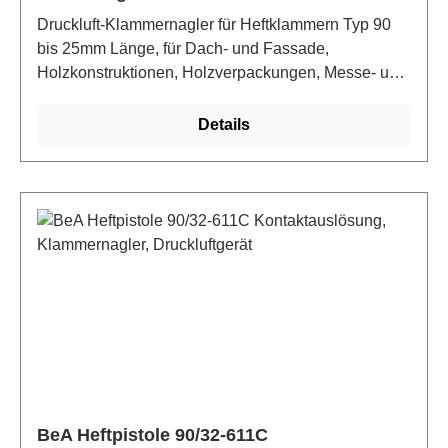
Druckluft-Klammernagler für Heftklammern Typ 90
bis 25mm Länge, für Dach- und Fassade,
Holzkonstruktionen, Holzverpackungen, Messe- und
Montagebau, Möbel- und Gestellbau, Tischlerei,
Zimmerei, Trocken- und Innenausbau.
Details
Egenschaften: Unterladermagazin, Einzelauslösung,
Magazinschnellöffnung, Wartungsfreundlichkeit,
integrierte Schalldämpfung
BeA Heftpistole 90/32-611C