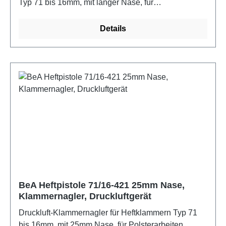
Typ 71 bis 16mm, mit langer Nase, für
Polsterarbeiten, Möbel- und Gestellbau,
Industrieverpackungen, Messe- und Montagebau,
Details
Tischlerei, Dekoration und Floristik. Eigenschaften:
Lange Nase, integrierte Schalldämpfung,
Magazinschnellöffnung, Unterladermagazin,
Wartungsfreundlichkeit.
BeA Heftpistole 71/16-421 25mm Nase,
Klammernagler, Druckluftgerät
Druckluft-Klammernagler für Heftklammern Typ 71
bis 16mm, mit 25mm Nase, für Polsterarbeiten,