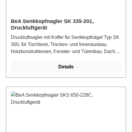
BeA Senkkopfnagler SK 335-201,
Druckluftgerät
Druckluftnagler mit Koffer für Senkkopfnägel Typ SK
300, für Tischlerei, Trocken- und Innenausbau,
Holzkonstruktionen, Fenster- und Türenbau, Dach-
und Fassade. Eigenschaften: Justierbare
Tiefeneinstellung, lange Nase, Leerschlagsperre,
Details
verstellbare Abluftrichtung, integrierte
Schalldämpfung, inklusive Transportkoffer