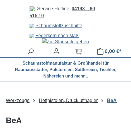
Zum Hauptinhalt springen
Service-Hotline:
04193 – 80
515 10
Schaumstoffzuschnitte
Federkern nach Maß
0,00 €*
Schaumstoffmanufaktur & Großhandel für
Raumausstatter, Polstereien, Sattlereien, Tischler,
Nähereien und mehr...
Werkzeuge
Heftpistolen, Druckluftnagler
BeA
BeA