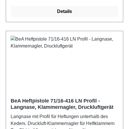
Industrieverpackungen, Messe- und Montagebau,
Tischlerei, Dekoration und Floristik. Eigenschaften:
Details
Automatikauslösung mit stufenlos einstellbarer
Schussfolge, Integrierte Schalldämpfung,
Magazinschnellöffnung, Unterladermagazin,
Wartungsfreundlichkeit
BeA Heftpistole 71/16-416 LN Profil -
Langnase, Klammernagler, Druckluftgerät
Langnase mit Profil für Heftungen unterhalb des
Keders. Druckluft-Klammernagler für Heftklammern