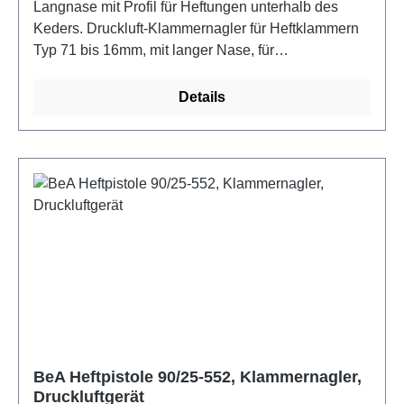
Langnase mit Profil für Heftungen unterhalb des
Keders. Druckluft-Klammernagler für Heftklammern
Typ 71 bis 16mm, mit langer Nase, für
Polsterarbeiten, Möbel- und Gestellbau,
Industrieverpackungen, Messe- und Montagebau,
Details
Tischlerei, Dekoration und Floristik. Eigenschaften:
Lange Nase, integrierte Schalldämpfung,
Magazinschnellöffnung, Unterladermagazin,
Wartungsfreundlichkeit.
BeA Heftpistole 90/25-552, Klammernagler,
Druckluftgerät