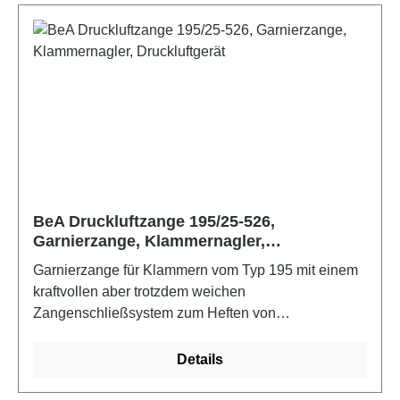
BeA Druckluftzange 195/25-526,
Garnierzange, Klammernagler,
Druckluftgerät
Garnierzange für Klammern vom Typ 195 mit einem
kraftvollen aber trotzdem weichen
Zangenschließsystem zum Heften von
beispielsweise Kokus- und Afric-matten. Durch ein
Zweitaktventil drückt erst die Matritze das Material
Details
an, danach wird die Heftung ausgelöst. Die in der
Höhe stufenlos verstellbare Zangenöffnung passt