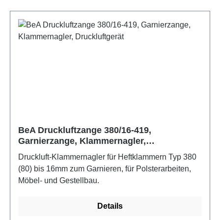
sich problemlos Materialstärken von 5 mm bis 45
mm an. Für Polstermöbelindustrie, Befestigung von
Kokus-, Afric- und Filzmatten auf Federkörben,
Verschließen von Plastikeimern, Emballagen,
Kartonagen. Arbeitsdruck: 5-8 bar, Gewicht: 1,74 kg,
Magazinkapazität: max. 135, Klammerlängen: 15-25
mm, Luftverbrauch pro Schlag: 0,83 Liter / 6 bar
BeA Druckluftzange 380/16-419,
Garnierzange, Klammernagler,
Druckluftgerät
Druckluft-Klammernagler für Heftklammern Typ 380
(80) bis 16mm zum Garnieren, für Polsterarbeiten,
Möbel- und Gestellbau.
Details