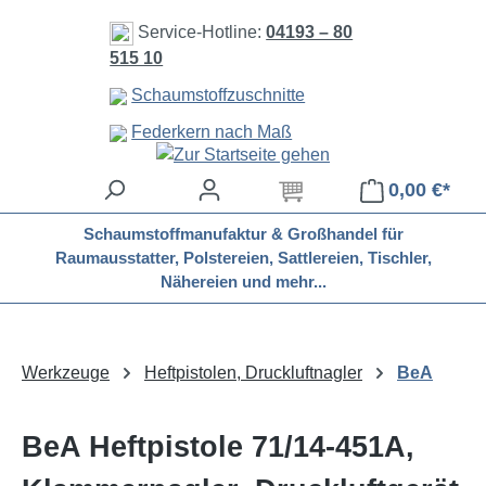
Zum Hauptinhalt springen
Service-Hotline:
04193 – 80
515 10
Schaumstoffzuschnitte
Federkern nach Maß
0,00 €*
Schaumstoffmanufaktur & Großhandel für
Raumausstatter, Polstereien, Sattlereien, Tischler,
Nähereien und mehr...
Werkzeuge
Heftpistolen, Druckluftnagler
BeA
BeA Heftpistole 71/14-451A,