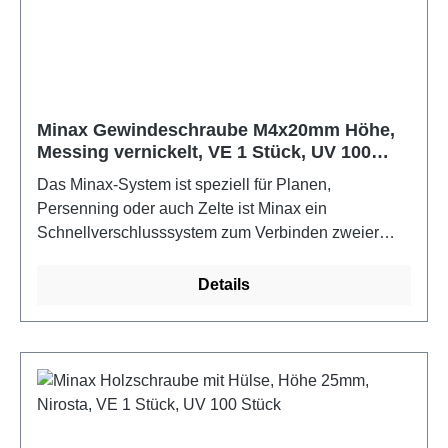
Minax Gewindeschraube M4x20mm Höhe,
Messing vernickelt, VE 1 Stück, UV 100
Stück
Das Minax-System ist speziell für Planen,
Persenning oder auch Zelte ist Minax ein
Schnellverschlusssystem zum Verbinden zweier
Materialien, z.B. von der Persenning mit dem
Bootsdeck. Durch die Kunststoffsteile ist sind Ober-
Details
und Unterteil nicht rostend. Für die Befestigung wird
noch ein 12mm Rundeisen benötigt.Farbe: Messing
vernickelt