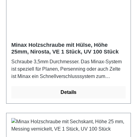
Minax Holzschraube mit Hülse, Höhe
25mm, Nirosta, VE 1 Stück, UV 100 Stück
Schraube 3,5mm Durchmesser. Das Minax-System
ist speziell für Planen, Persenning oder auch Zelte
ist Minax ein Schnellverschlusssystem zum
Verbinden zweier Materialien, z.B. von der
Persenning mit dem Bootsdeck. Durch die
Details
Kunststoffsteile ist sind Ober- und Unterteil nicht
rostend. Für die Befestigung wird noch ein 12mm
Rundeisen benötigt.Farbe: Nirosta