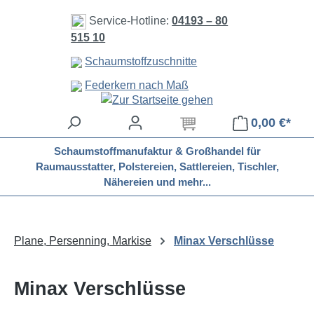
Zum Hauptinhalt springen
Service-Hotline:
04193 – 80
515 10
Schaumstoffzuschnitte
Federkern nach Maß
0,00 €*
Schaumstoffmanufaktur & Großhandel für
Raumausstatter, Polstereien, Sattlereien, Tischler,
Nähereien und mehr...
Plane, Persenning, Markise
Minax Verschlüsse
Minax Verschlüsse