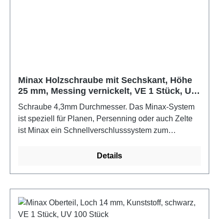
Minax Holzschraube mit Sechskant, Höhe
25 mm, Messing vernickelt, VE 1 Stück, UV
100 Stück
Schraube 4,3mm Durchmesser. Das Minax-System
ist speziell für Planen, Persenning oder auch Zelte
ist Minax ein Schnellverschlusssystem zum
Verbinden zweier Materialien, z.B. von der
Persenning mit dem Bootsdeck. Durch die
Details
Kunststoffsteile ist sind Ober- und Unterteil nicht
rostend. Für die Befestigung wird noch ein 12mm
Rundeisen benötigt.Farbe: Messing vernickelt