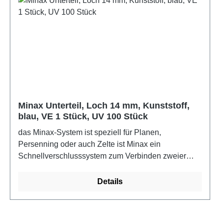
Minax Unterteil, Loch 14 mm, Kunststoff,
blau, VE 1 Stück, UV 100 Stück
das Minax-System ist speziell für Planen,
Persenning oder auch Zelte ist Minax ein
Schnellverschlusssystem zum Verbinden zweier
Materialien, z.B. von der Persenning mit dem
Bootsdeck. Durch die Kunststoffsteile (PVC) ist sind
Details
Ober- und Unterteil nicht rostend. Für die
Befestigung wird noch ein 12mm Rundeisen
benötigt.Farbe: blau