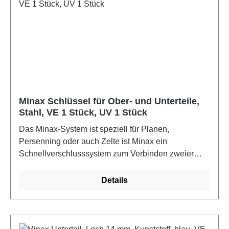
Minax Schlüssel für Ober- und Unterteile,
Stahl, VE 1 Stück, UV 1 Stück
Das Minax-System ist speziell für Planen,
Persenning oder auch Zelte ist Minax ein
Schnellverschlusssystem zum Verbinden zweier
Materialien, z.B. von der Persenning mit dem
Bootsdeck. Durch die Kunststoffsteile ist sind Ober-
Details
und Unterteil nicht rostend. Für die Befestigung wird
noch ein 12mm Rundeisen benötigt.Farbe: Stahl