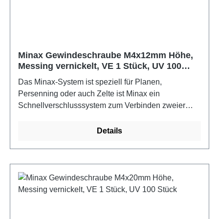
Minax Gewindeschraube M4x12mm Höhe,
Messing vernickelt, VE 1 Stück, UV 100
Stück
Das Minax-System ist speziell für Planen,
Persenning oder auch Zelte ist Minax ein
Schnellverschlusssystem zum Verbinden zweier
Materialien, z.B. von der Persenning mit dem
Bootsdeck. Durch die Kunststoffsteile ist sind Ober-
Details
und Unterteil nicht rostend. Für die Befestigung wird
noch ein 12mm Rundeisen benötigt.Farbe: Messing
vernickelt