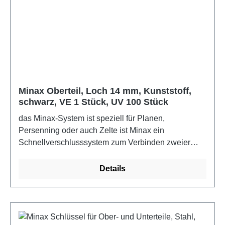
Minax Oberteil, Loch 14 mm, Kunststoff,
schwarz, VE 1 Stück, UV 100 Stück
das Minax-System ist speziell für Planen,
Persenning oder auch Zelte ist Minax ein
Schnellverschlusssystem zum Verbinden zweier
Materialien, z.B. von der Persenning mit dem
Bootsdeck. Durch die Kunststoffsteile (PVC) ist sind
Details
Ober- und Unterteil nicht rostend. Für die
Befestigung wird noch ein 12mm Rundeisen
benötigt.Farbe: schwarz