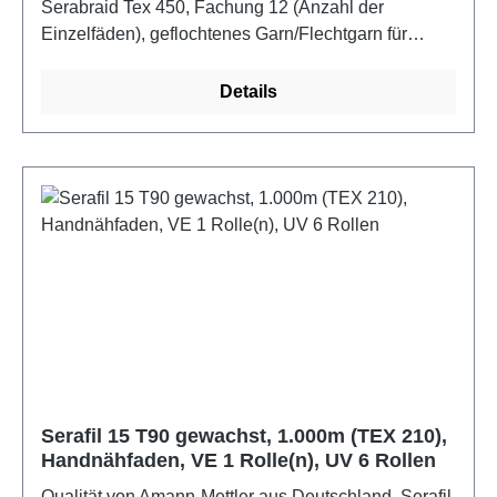
Serabraid Tex 450, Fachung 12 (Anzahl der
Einzelfäden), geflochtenes Garn/Flechtgarn für
Schließ- und Abteppnähte an LederwarenFarbe:
schwarz
Details
Serafil 15 T90 gewachst, 1.000m (TEX 210),
Handnähfaden, VE 1 Rolle(n), UV 6 Rollen
Qualität von Amann-Mettler aus Deutschland. Serafil