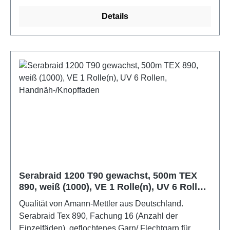
Schließ- und Abteppnähte an LederwarenFarbe:
braun
Details
Serabraid 1200 T90 gewachst, 500m TEX
890, weiß (1000), VE 1 Rolle(n), UV 6 Rollen,
Handnäh-/Knopffaden
Qualität von Amann-Mettler aus Deutschland.
Serabraid Tex 890, Fachung 16 (Anzahl der
Einzelfäden), geflochtenes Garn/ Flechtgarn für