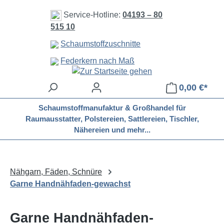
Zum Hauptinhalt springen
Service-Hotline:
04193 – 80
515 10
Schaumstoffzuschnitte
Federkern nach Maß
0,00 €*
Schaumstoffmanufaktur & Großhandel für
Raumausstatter, Polstereien, Sattlereien, Tischler,
Nähereien und mehr...
Nähgarn, Fäden, Schnüre
Garne Handnähfaden-gewachst
Garne Handnähfaden-