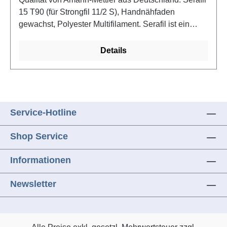
15 T90 (für Strongfil 11/2 S), Handnähfaden
gewachst, Polyester Multifilament. Serafil ist ein
hochwertiger Spezialnähfaden für ausdrucksstarke
Ziernähte bei Lederwaren und Polstermöbeln. Durch
Details
das Wachs-Finish T90 ist der Nähfaden
aufdrehsicher, Qualität von Amann-Mettler aus
Deutschland. robust, strapazierfähig und somit für
das Nähen von Hand bestens geeignet.
Prozessbedingte Farbabweichungen sind bei der
Service-Hotline
Ausrüstung T90 möglich. Tex 210, Oeko-Tex
Standard 100.Farbe: rot dunkel
Shop Service
Informationen
Newsletter