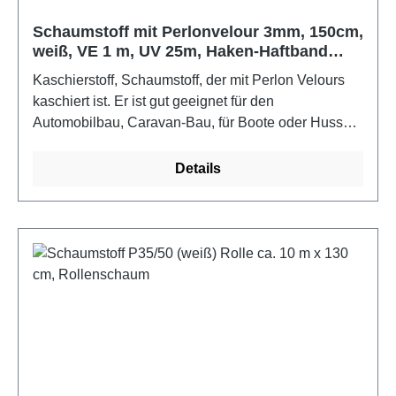
Schaumstoff mit Perlonvelour 3mm, 150cm,
weiß, VE 1 m, UV 25m, Haken-Haftband
kombinierbar
Kaschierstoff, Schaumstoff, der mit Perlon Velours
kaschiert ist. Er ist gut geeignet für den
Automobilbau, Caravan-Bau, für Boote oder Hussen,
um am Schaumstoff mit Perlonvelour Haken-
Haftband z.B. Kissen daran fest zu machen. Mit
Details
Haken-/Haftband/Klettband kombinierbar, nähbar,
tackerbar und rippelt nicht auf.Farbe: weißMaße: 25
m x 150 cm x 3 mm