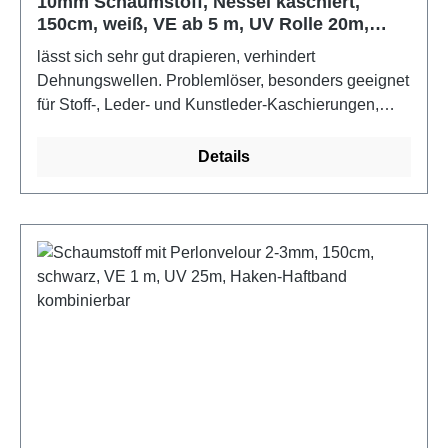
10mm Schaumstoff, Nessel kaschiert,
150cm, weiß, VE ab 5 m, UV Rolle 20m,
Polster-Schaumwatte
lässt sich sehr gut drapieren, verhindert
Dehnungswellen. Problemlöser, besonders geeignet
für Stoff-, Leder- und Kunstleder-Kaschierungen,
wird bei der Innenausstattung von Autos als Polster
für Sitze, Lehnen, Wangen sowie in Kopfstützen und
Details
Armlehnen eingesetzt und in Bürostühlen
verarbeitet. Verbindet die Punktelastizität des
Schaums mit der Flexibilität des Vlieses.Farbe:
weißMaße: 20 m x 150 cm x 10 mm