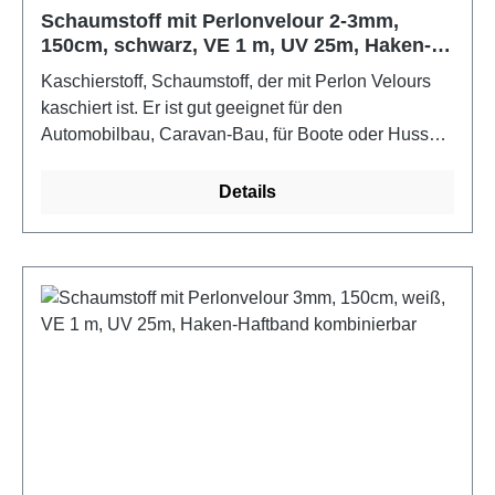
Schaumstoff mit Perlonvelour 2-3mm,
150cm, schwarz, VE 1 m, UV 25m, Haken-
Haftband kombinierbar
Kaschierstoff, Schaumstoff, der mit Perlon Velours
kaschiert ist. Er ist gut geeignet für den
Automobilbau, Caravan-Bau, für Boote oder Hussen,
um am Schaumstoff mit Perlonvelour Haken-
Haftband z.B. Kissen daran fest zu machen. Mit
Details
Haken-/Haftband/Klettband kombinierbar, nähbar,
tackerbar und rippelt nicht auf.Farbe: schwarzMaße:
25 m x 150 cm x 3 mm