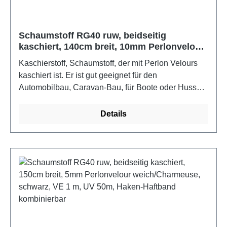
Schaumstoff RG40 ruw, beidseitig
kaschiert, 140cm breit, 10mm Perlonvelour
weich/Charmeuse, schwarz, VE 1 m, UV
Kaschierstoff, Schaumstoff, der mit Perlon Velours
50m, Haken-Haftband kombinierbar
kaschiert ist. Er ist gut geeignet für den
Automobilbau, Caravan-Bau, für Boote oder Hussen,
um am Schaumstoff mit Perlonvelour Haken-
Haftband z.B. Kissen daran fest zu machen. Mit
Details
Haken-/Haftband/Klettband kombinierbar, nähbar,
tackerbar und rippelt nicht auf.Farbe: schwarzMaße:
30 m x 140 cm x 10 mm