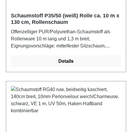
Schaumstoff P35/50 (weiß) Rolle ca. 10 m x
130 cm, Rollenschaum
Offenzelliger PUR/Polyurethan-Schaumstoff als
Rollenware 10 m lang und 1,3 m breit,
Eignungsvorschläge: mittelfester Sitzschaum,
Flachpolster, Wohnwagen Sitz-/Schlafpolster.
Standard-Qualität: Komfort und Haltbarkeit begrenzt,
Details
Raumgewicht: RG 3550, 35 kg/m3 brutto,
Stauchhärte: 5,0 kPa (DIN 53577). Die Schaumstoffe
erfüllen Ökotex 100 und sind bis 60C
waschbar.Farbe: weißMaterial: PU-
SchaumstoffMaße: 10 m x 130 cm x 1 cm