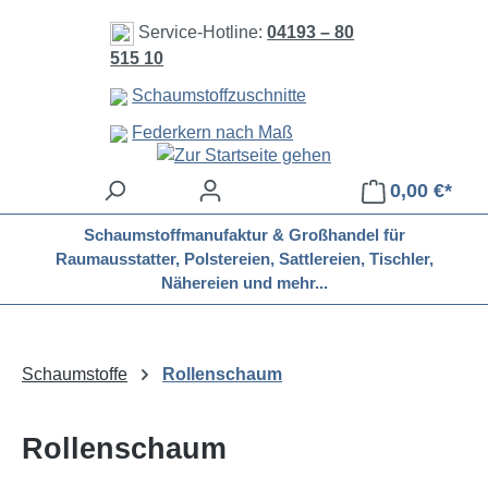
Zum Hauptinhalt springen
Service-Hotline:
04193 – 80
515 10
Schaumstoffzuschnitte
Federkern nach Maß
0,00 €*
Schaumstoffmanufaktur & Großhandel für
Raumausstatter, Polstereien, Sattlereien, Tischler,
Nähereien und mehr...
Schaumstoffe
Rollenschaum
Rollenschaum