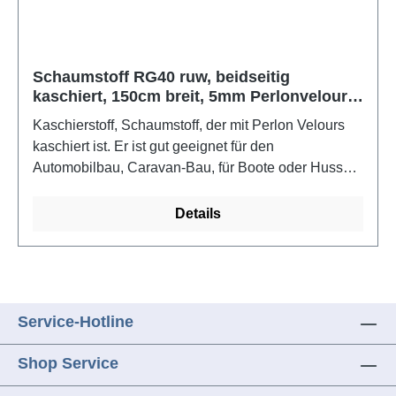
Schaumstoff RG40 ruw, beidseitig
kaschiert, 150cm breit, 5mm Perlonvelour
weich/Charmeuse, schwarz, VE 1 m, UV
Kaschierstoff, Schaumstoff, der mit Perlon Velours
50m, Haken-Haftband kombinierbar
kaschiert ist. Er ist gut geeignet für den
Automobilbau, Caravan-Bau, für Boote oder Hussen,
um am Schaumstoff mit Perlonvelour Haken-
Haftband z.B. Kissen daran fest zu machen. Mit
Details
Haken-/Haftband/Klettband kombinierbar, nähbar,
tackerbar und rippelt nicht auf.Farbe: schwarzMaße:
50 m x 150 cm x 5 mm
Service-Hotline
Shop Service