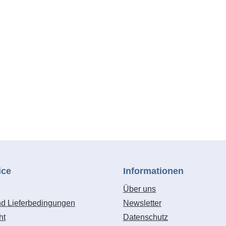
ick für werkzeuglosen
ten der CAS Marken:
Ladegeräten der CAS Mar
wechsel mit automatischem
ess-alliance-system.com.
www.cordless-alliance-sy
Zuschaltbare
ng: Stichsägeblatt für
Lieferumfang: metaBOX 1
unktion sorgt für freie
äbelsägeblatt für Holz und
Akku, ohne Ladegerät
die Schnittstelle. Mit
 Li-Power Akkupacks (18
der intelligenten Lösung
, Ladegerät ASC 55 AIR
port und Aufbewahrung.
 metaBOX 145
bar mit allen 18V-
s und Ladegeräten der
n: www.cordless-alliance-
om
ice
Informationen
Über uns
nd Lieferbedingungen
Newsletter
ht
Datenschutz