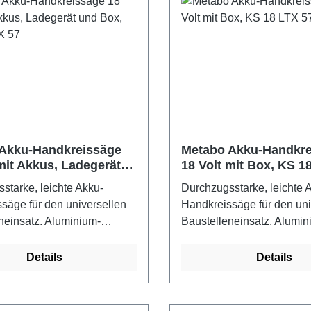
Akku-Handkreissäge
Metabo Akku-Handkre
mit Akkus, Ladegerät
18 Volt mit Box, KS 1
, KS 18 LTX 57
starke, leichte Akku-
Durchzugsstarke, leichte 
säge für den universellen
Handkreissäge für den uni
neinsatz. Aluminium-
Baustelleneinsatz. Alumin
te direkt einsetzbar auf
Bodenplatte direkt einsetz
schienen von Metabo und
Führungsschienen von Me
Details
Details
erstellern. Auslaufbremse
anderen Herstellern. Aus
s Sägeblatt besonders
stoppt das Sägeblatt beso
d erhöht die Sicherheit.
schnell und erhöht die Sic