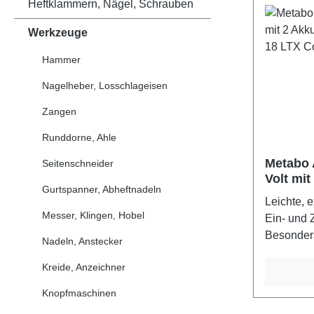
Heftklammern, Nägel, Schrauben
Winkelgen
mit prakt
Werkzeuge
Position n
Hammer
Schnittge
Schnitta
Nagelheber, Losschlageisen
Anriss. Ha
Softgrip-O
Zangen
Führung. 
Runddorne, Ahle
Anschluss
metaBOX, 
Metabo 
Seitenschneider
Volt mit
für Trans
Gurtspanner, Abheftnadeln
und Box
Kombinier
Leichte, 
Akkupack
Messer, Klingen, Hobel
Ein- und
CAS Marke
Besonders
Nadeln, Anstecker
system.co
schwer zu
Hartmetal
Kreide, Anzeichner
(V)-Elekt
Parallela
materialg
Knopfmaschinen
Sechskant
Sägeblat
Akkupacks