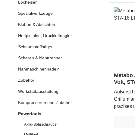
Locheisen
bequemen 
ASC 55 
Metabo Qu
Spezialwerkzeuge
Sägeblatt
Einsatzsp
Kleben & Abdichten
Quick-Auf
Heftpistolen, Druckluftnagler
und Stich
verstellba
Schaumstoffsägen
optimale
Scheren & Nahttrenner
Sägeblatt
Anwendun
Nähmaschinennadeln
Tauchschn
Metabo 
Zubehör
Volt, ST
Arbeitsli
der Schnit
Werkstattausstattung
Äußerst h
Einsatzsp
Griffumfa
Kompressoren und Zubehör
abgestimm
präzises 
Programm
Sägen dur
Powertools
intelligen
Pendelhub
Akku-Bohrschrauber
und Aufbe
federgest
allen 18
Multitool