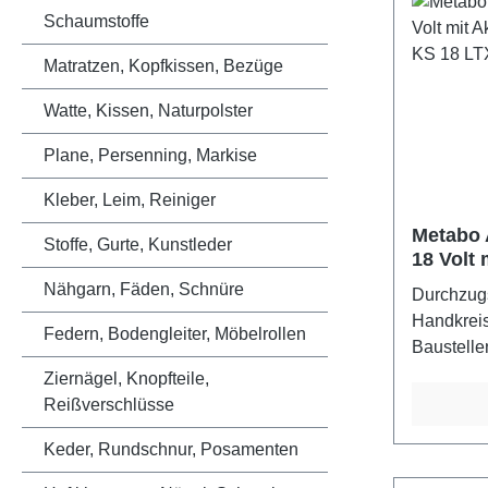
Schaumstoffe
Matratzen, Kopfkissen, Bezüge
Watte, Kissen, Naturpolster
Plane, Persenning, Markise
Kleber, Leim, Reiniger
Metabo 
Stoffe, Gurte, Kunstleder
18 Volt 
und Box
Nähgarn, Fäden, Schnüre
Durchzugs
Handkreis
Federn, Bodengleiter, Möbelrollen
Baustelle
Bodenplat
Ziernägel, Knopfteile,
Führungs
Reißverschlüsse
anderen H
Keder, Rundschnur, Posamenten
stoppt da
schnell un