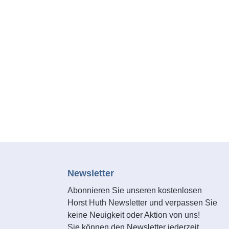
ken:
Ladegeräten der CAS Marken:
stem.com.
www.cordless-alliance-system.com.
45, ohne
Lieferumfang: ohne Akku, ohne
Ladegerät
Newsletter
Abonnieren Sie unseren kostenlosen
Horst Huth Newsletter und verpassen Sie
keine Neuigkeit oder Aktion von uns!
Sie können den Newsletter jederzeit