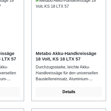
issäge
Metabo Akku-Handkreissäge
8 LTX 57
18 Volt, KS 18 LTX 57
Akku-
Durchzugsstarke, leichte Akku-
versellen
Handkreissäge für den universellen
ium-
Baustelleneinsatz. Aluminium-
bar auf
Bodenplatte direkt einsetzbar auf
tabo und
Führungsschienen von Metabo und
Details
laufbremse
anderen Herstellern. Auslaufbremse
nders
stoppt das Sägeblatt besonders
herheit.
schnell und erhöht die Sicherheit.