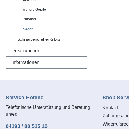
Metabo Qu
Ladegerä
Sägeblatt
weitere Geräte
www.cordl
Auswurf. 
Lieferumfa
Zubehör
Späneblasf
Metall, S
Sicht auf 
Sägen
Metall, 2
metaBOX, 
V/2,0 Ah)
Schraubendreher & Bits
für Trans
COOLED,
Kombinier
Dekozubehör
Akkupack
Informationen
CAS Marke
system.c
Service-Hotline
Shop Serv
Telefonische Unterstützung und Beratung
Kontakt
unter:
Zahlungs- u
Widerrufsrec
04193 / 80 515 10