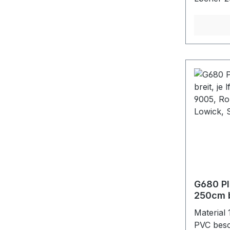
5,5mmFar
G680 Pl
250cm b
0810, R
Material 
30m, Di
PVC besc
Clair