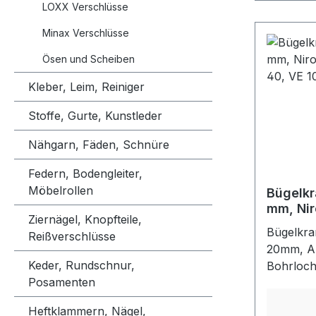
LOXX Verschlüsse
Minax Verschlüsse
Ösen und Scheiben
Kleber, Leim, Reiniger
Stoffe, Gurte, Kunstleder
Nähgarn, Fäden, Schnüre
Federn, Bodengleiter,
Möbelrollen
Bügelk
mm, Nir
Ziernägel, Knopfteile,
36, 40,
Bügelkra
Reißverschlüsse
20mm, A
Keder, Rundschnur,
Bohrloc
Posamenten
Verschli
Persenni
Heftklammern, Nägel,