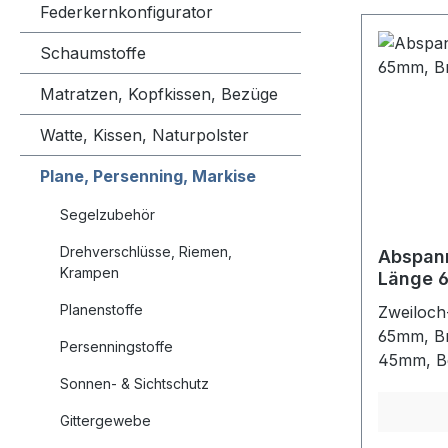
Federkernkonfigurator
Schaumstoffe
Matratzen, Kopfkissen, Bezüge
Watte, Kissen, Naturpolster
Plane, Persenning, Markise
Segelzubehör
Drehverschlüsse, Riemen,
Abspann
Krampen
Länge 
VE
Planenstoffe
Zweiloc
65mm, Br
Persenningstoffe
45mm, Be
6,3mmFar
Sonnen- & Sichtschutz
Gittergewebe