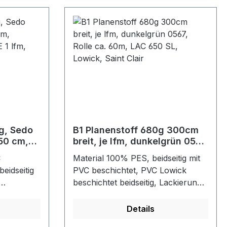
g, Sedo
B1 Planenstoff 680g 300cm
250 cm,
breit, je lfm, dunkelgrün 0567,
, VE 1
Rolle ca. 60m, LAC 650 SL,
C
Material 100% PES, beidseitig mit
Lowick, Saint Clair
beidseitig
PVC beschichtet, PVC Lowick
beschichtet beidseitig, Lackierung
0 g/qm,
Cleangard beidseitig, Gewicht 680
llenlänge
g/m2, wasserundurchlässig, gut
Details
geeignet für LKW-Planen,