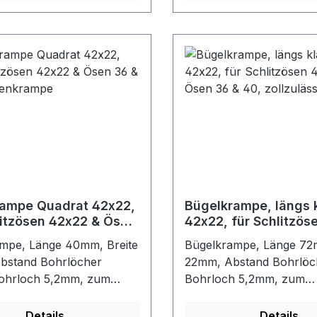
sen und RundösenFarbe:
Schlitzösen und Rundös
verzinkt
rampe Quadrat 42x22,
Bügelkrampe, längs 
litzösen 42x22 & Ösen
42x22, für Schlitzös
, Riemenkrampe
& Ösen 36 & 40, zoll
mpe, Länge 40mm, Breite
Bügelkrampe, Länge 72m
bstand Bohrlöcher
22mm, Abstand Bohrlöc
ohrloch 5,2mm, zum
Bohrloch 5,2mm, zum
eßen von Planen, Folien,
Verschließen von Planen
ng usw. mit Rechteck-
Persenning usw. mit Rec
Details
Details