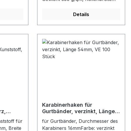
, Folien,
250 cm, Rollenlänge 70m,
hteck-
wasserundurchlässig, gut geeignet
Details
enFarbe:
für LKW-Planen, Transport,
Schutzabdeckung, Sportartikel,
flexible Türen. Schweißbar, mit
Heißluft und
Frequenzschweißen.Farbe:
weißMaße: 35m x 250cm
Karabinerhaken für
rz,
Gurtbänder, verzinkt, Länge
tück
54mm, VE 100 Stück
tstoff für
für Gurtbänder, Durchmesser des
m, Breite
Karabiners 16mmFarbe: verzinkt