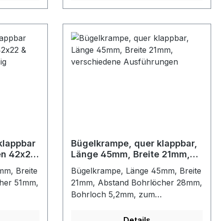
enFarbe:
klappbar
Bügelkrampe, quer klappbar,
en 42x22
Länge 45mm, Breite 21mm,
zulässig
verschiedene Ausführungen
m, Breite
Bügelkrampe, Länge 45mm, Breite
her 51mm,
21mm, Abstand Bohrlöcher 28mm,
Bohrloch 5,2mm, zum
, Folien,
Verschließen von Planen, Folien,
hteck-
Persenning usw. mit Rechteck-
Details