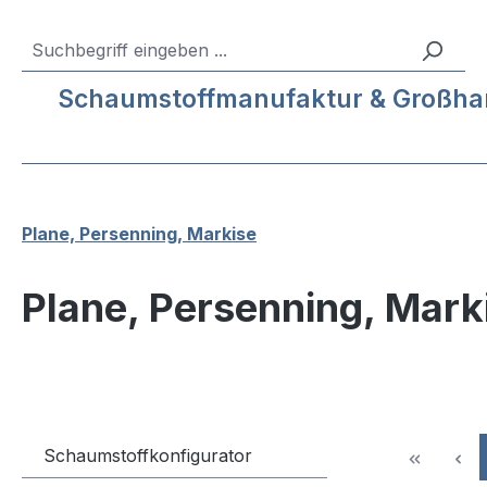
m Hauptinhalt springen
Zur Suche springen
Zur Hauptnavigation springen
Service-Hotline:
04193 – 80 515 10
Schaumstoffmanufaktur & Großhande
Plane, Persenning, Markise
Plane, Persenning, Mark
Schaumstoffkonfigurator