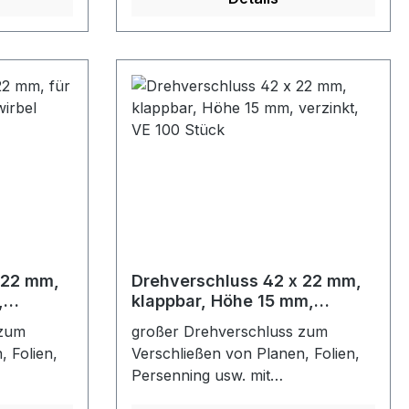
enFarbe:
Schlitzösen und RundösenFarbe:
verzinkt
 22 mm,
Drehverschluss 42 x 22 mm,
,
klappbar, Höhe 15 mm,
verzinkt, VE 100 Stück
 zum
großer Drehverschluss zum
, Folien,
Verschließen von Planen, Folien,
Persenning usw. mit
OvalösenFarbe: verzinkt