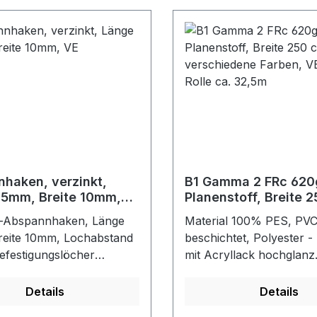
haken, verzinkt,
B1 Gamma 2 FRc 620
65mm, Breite 10mm,
Planenstoff, Breite 
verschiedene Farben
h-Abspannhaken, Länge
Material 100% PES, PV
lfm, Rolle ca. 32,5m
eite 10mm, Lochabstand
beschichtet, Polyester - 
festigungslöcher
mit Acryllack hochglanz
be: verzinkt
beschichtet, Gewicht 62
Rollenbreite 250 cm, Ro
Details
Details
32,5m, Wassersäule: