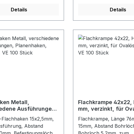
ösenFarbe: messing
Details
Details
ken Metall,
Flachkrampe 42x22, 
edene Ausführungen,
mm, verzinkt, für Ov
aken, zweiloch, VE
42x22, VE 100 Stück
-Flachhaken 15x2,5mm,
Flachkrampe, Länge 76m
ck
usführung, Abstand
15mm, Abstand Bohrlöc
0mm, Befestigungslöcher
Bohrloch 5,2mm, zum