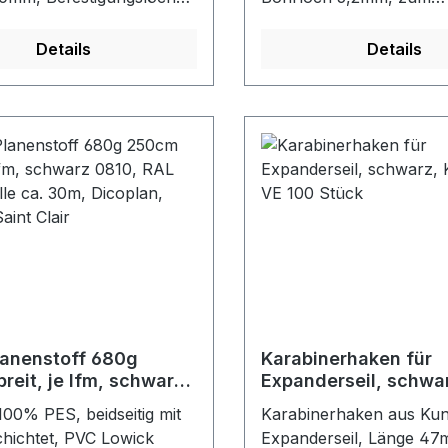
be: verzinkt
Verschließen von Planen
Persenning usw. mit Rec
Details
Details
Schlitzösen und Rundös
verzinkt
anenstoff 680g
Karabinerhaken für
reit, je lfm, schwarz
Expanderseil, schwa
AL 9005, Rolle ca.
Kunststoff, VE 100 S
100% PES, beidseitig mit
Karabinerhaken aus Kuns
coplan, Lowick, Saint
hichtet, PVC Lowick
Expanderseil, Länge 47m