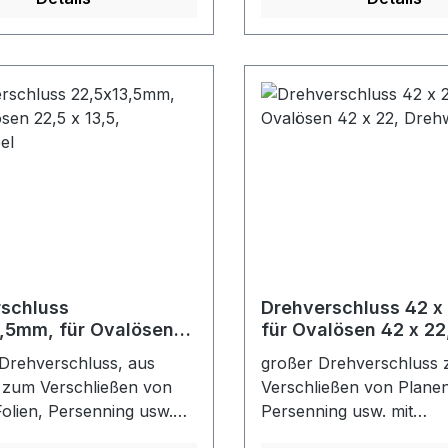
sen und RundösenFarbe:
Schlitzösen und Rundös
verzinkt
schluss
Drehverschluss 42 x
,5mm, für Ovalösen
für Ovalösen 42 x 22
13,5, Drehwirbel
Drehwirbel
 Drehverschluss, aus
großer Drehverschluss
 zum Verschließen von
Verschließen von Planen
Folien, Persenning usw.
Persenning usw. mit
ösenFarbe: vernickelt
OvalösenFarbe: verzinkt