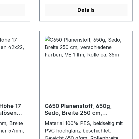
Details
Höhe 17
G650 Planenstoff, 650g,
alösen
Sedo, Breite 250 cm,
verschiedene Farben, VE 1
m, Breite
Material 100% PES, beidseitig mit
lfm, Rolle ca. 35m
her 57mm,
PVC hochglanz beschichtet,
Gewicht 650 g/qm, Rollenbreite