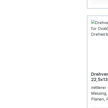
Schlitzö
verzinkt
Drehver
22,5x13
22,5 x 
mittlerer
Messing,
Planen, 
mit Oval