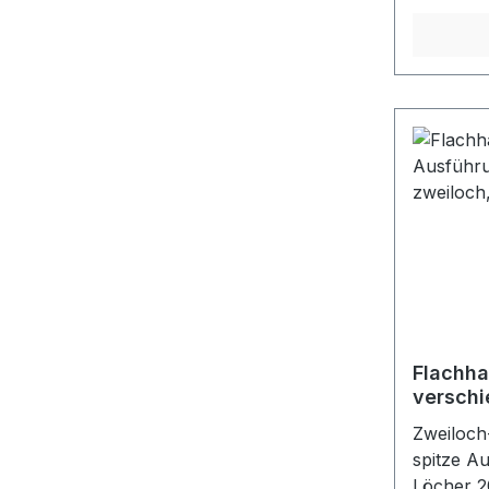
mit Oval
Flachha
verschi
Planenh
Zweiloch
100 Stü
spitze A
Löcher 2