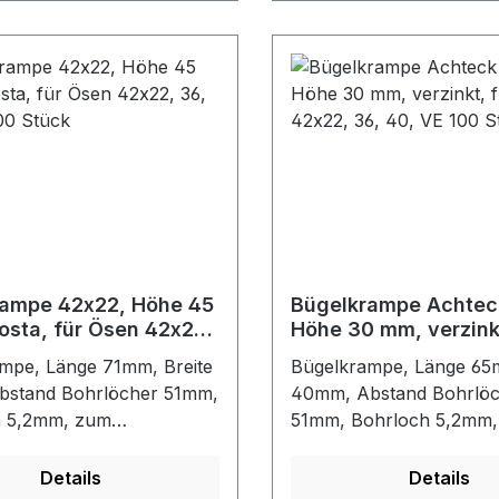
wasserundurchlässig, gu
für LKW-Planen, Transp
Schutzabdeckung, Sporta
flexible Türen. Das Materi
breitgefächert einsatzbar
wasserdicht, widerstands
Antischimmelbehandlung
guter Haftung und mit B1-
Es wird in glänzendem b
Lack in verschiedenen F
sehr hohem Glanz und In
produziert. Das Material i
rampe 42x22, Höhe 45
Bügelkrampe Achtec
osta, für Ösen 42x22,
Höhe 30 mm, verzinkt
von Aftalaten, das heißt
 VE 100 Stück
Ösen 42x22, 36, 40,
seiner Zusammensetzun
mpe, Länge 71mm, Breite
Bügelkrampe, Länge 65m
Stück
in Kinderumgebungen v
bstand Bohrlöcher 51mm,
40mm, Abstand Bohrlö
werden. Schweißbares
h 5,2mm, zum
51mm, Bohrloch 5,2mm
Material.Spezifikation: 
eßen von Planen, Folien,
Verschließen von Planen
entflammb, B1 (DIN 410
ng usw. mit Rechteck-
Persenning usw. mit Rec
Details
Details
grauMaße: 32,5m x 250