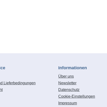
biete: Nadelstärke 100-120
), Ziernähte bei
ten, Taschen, Koffern,
eidung, für Steppnähte bei
bei Polstern und
webeFarbe: beige
ice
Informationen
Über uns
nd Lieferbedingungen
Newsletter
ht
Datenschutz
Cookie-Einstellungen
Impressum