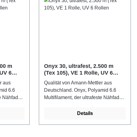
000 m
Onyx 30, ultrafest, 2.500 m
 UV 6
(Tex 105), VE 1 Rolle, UV 6
Rollen
r aus
Qualität von Amann-Mettler aus
mid 6.6
Deutschland. Onyx, Polyamid 6.6
ste Nähfaden
Multifilament, der ultrafeste Nähfaden
r Schließ-
für beanspruchte Nähte, für Schließ-
und Absteppnähterobust,
Details
r, mit
scheuerbeständig, belastbar, mit
rten. Onyx
exzellenten Festigkeitswerten. Onyx
rke 120-160
Einsatzgebiete: Nadelstärke 110-140