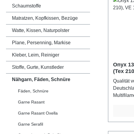
Schaumstoffe
Matratzen, Kopfkissen, Bezüge
Watte, Kissen, Naturpolster
Plane, Persenning, Markise
Kleber, Leim, Reiniger
Onyx 13,
Stoffe, Gurte, Kunstleder
(Tex 210
Rollen
Nähgarn, Fäden, Schnüre
Qualität 
Deutschla
Fäden, Schnüre
Multifilam
Garne Rasant
für beans
und Abste
Garne Rasant Oxella
scheuerbe
exzellent
Garne Serafil
13 Einsat