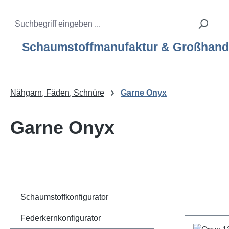
m Hauptinhalt springen
Zur Suche springen
Zur Hauptnavigation springen
Service-Hotline:
04193 – 80 515 10
Schaumstoffmanufaktur & Großhandel f
Nähgarn, Fäden, Schnüre
Garne Onyx
Garne Onyx
Schaumstoffkonfigurator
Federkernkonfigurator