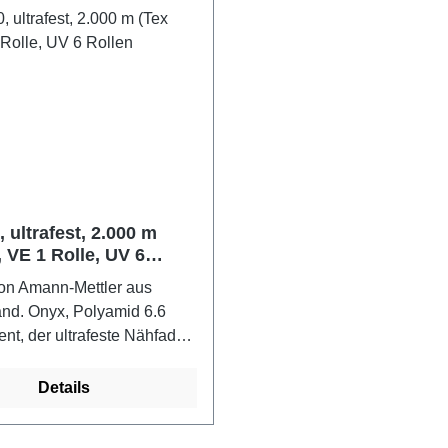
3-25), Ziernähte bei
Nm (19-23), Ziernähte bei
ten, Taschen, Koffern,
Schuschäften, Taschen, Ko
eidung, für Steppnähte bei
Lederbekleidung, für Step
bei Polstern und
Gürtlen, bei Polstern und
webeFarbe: beige-grau
SchwergewebeFarbe: sch
 ultrafest, 2.000 m
, VE 1 Rolle, UV 6
von Amann-Mettler aus
nd. Onyx, Polyamid 6.6
ent, der ultrafeste Nähfaden
pruchte Nähte, für Schließ-
ppnähterobust,
Details
ständig, belastbar, mit
en Festigkeitswerten. Onyx