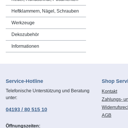
Einsatzge
Nm (16-19
Heftklammern, Nägel, Schrauben
Schuschäf
Werkzeuge
Lederbekl
Gürtlen, 
Dekozubehör
Schwerge
Informationen
Service-Hotline
Shop Serv
Telefonische Unterstützung und Beratung
Kontakt
unter:
Zahlungs- u
Widerrufsrec
04193 / 80 515 10
AGB
Öffnungszeiten: