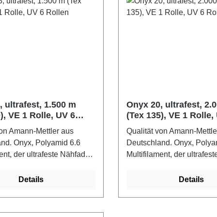
 ultrafest, 1.500 m
Onyx 20, ultrafest, 2.
), VE 1 Rolle, UV 6
(Tex 135), VE 1 Rolle,
Rollen
von Amann-Mettler aus
Qualität von Amann-Mettle
nd. Onyx, Polyamid 6.6
Deutschland. Onyx, Polya
ent, der ultrafeste Nähfaden
Multifilament, der ultrafe
pruchte Nähte, für Schließ-
für beanspruchte Nähte, fü
ppnähterobust,
und Absteppnähterobust,
Details
Details
ständig, belastbar, mit
scheuerbeständig, belastba
en Festigkeitswerten. Onyx
exzellenten Festigkeitswe
zgebiete: Nadelstärke 160-
Einsatzgebiete: Nadelstä