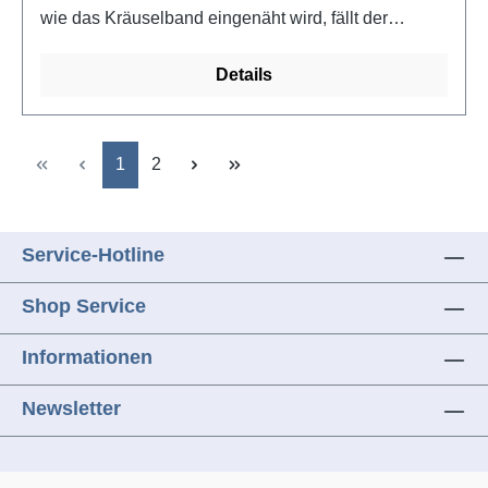
wie das Kräuselband eingenäht wird, fällt der
Vorhang unterschiedlich. Hier lassen sich ganz nach
Wunsch dichtere oder weitere Abstände
Details
voneinander setzen, 100% PolyesterFarbe:
transparent
Seite
Seite
1
2
Service-Hotline
Shop Service
Informationen
Newsletter