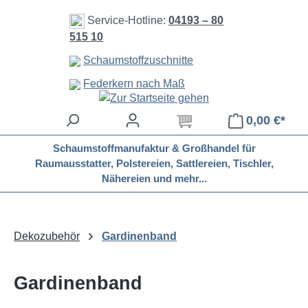
Zum Hauptinhalt springen
Service-Hotline:
04193 – 80
515 10
Schaumstoffzuschnitte
Federkern nach Maß
0,00 €*
Schaumstoffmanufaktur & Großhandel für
Raumausstatter, Polstereien, Sattlereien, Tischler,
Nähereien und mehr...
Dekozubehör
Gardinenband
Gardinenband