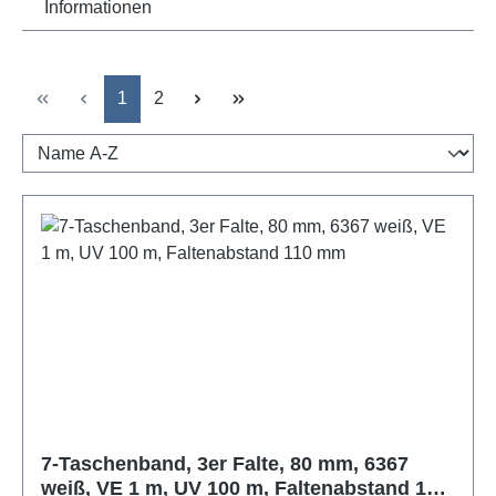
Informationen
Seite
Seite
1
2
7-Taschenband, 3er Falte, 80 mm, 6367
weiß, VE 1 m, UV 100 m, Faltenabstand 110