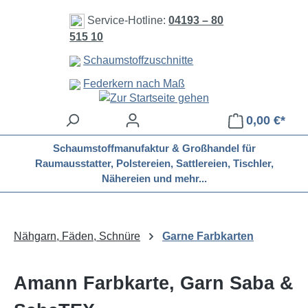
Zum Hauptinhalt springen
Service-Hotline:
04193 – 80
515 10
Schaumstoffzuschnitte
Federkern nach Maß
0,00 €*
Schaumstoffmanufaktur & Großhandel für
Raumausstatter, Polstereien, Sattlereien, Tischler,
Nähereien und mehr...
Nähgarn, Fäden, Schnüre
Garne Farbkarten
Amann Farbkarte, Garn Saba &