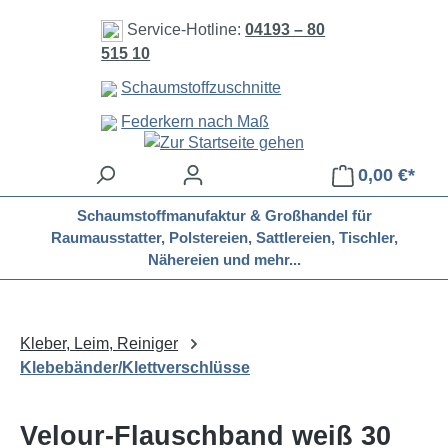
Zum Hauptinhalt springen
Service-Hotline:
04193 – 80
515 10
Schaumstoffzuschnitte
Federkern nach Maß
0,00 €*
Schaumstoffmanufaktur & Großhandel für
Raumausstatter, Polstereien, Sattlereien, Tischler,
Nähereien und mehr...
Kleber, Leim, Reiniger
Klebebänder/Klettverschlüsse
Velour-Flauschband weiß 30