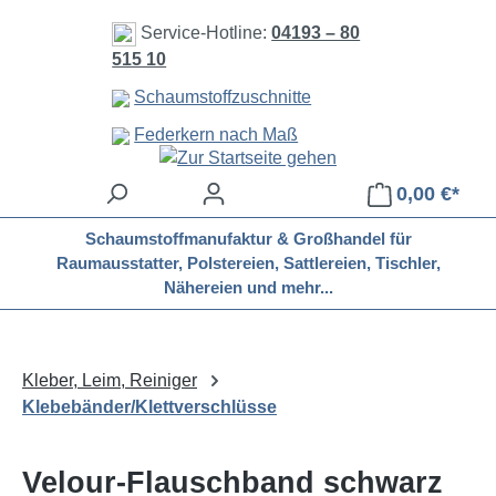
Zum Hauptinhalt springen
Service-Hotline:
04193 – 80
515 10
Schaumstoffzuschnitte
Federkern nach Maß
0,00 €*
Schaumstoffmanufaktur & Großhandel für
Raumausstatter, Polstereien, Sattlereien, Tischler,
Nähereien und mehr...
Kleber, Leim, Reiniger
Klebebänder/Klettverschlüsse
Velour-Flauschband schwarz