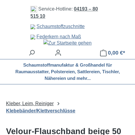
Zum Hauptinhalt springen
Service-Hotline:
04193 – 80
515 10
Schaumstoffzuschnitte
Federkern nach Maß
0,00 €*
Schaumstoffmanufaktur & Großhandel für
Raumausstatter, Polstereien, Sattlereien, Tischler,
Nähereien und mehr...
Kleber, Leim, Reiniger
Klebebänder/Klettverschlüsse
Velour-Flauschband beige 50