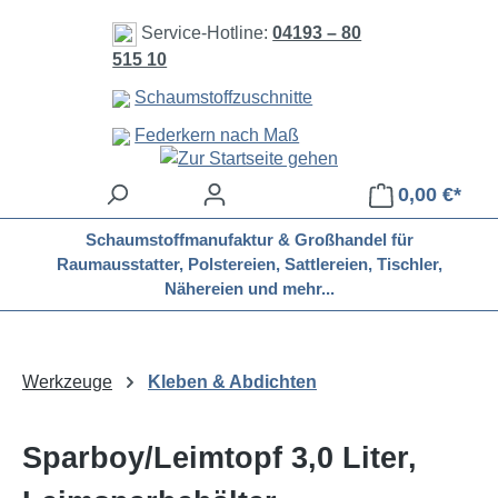
Zum Hauptinhalt springen
Service-Hotline:
04193 – 80
515 10
Schaumstoffzuschnitte
Federkern nach Maß
0,00 €*
Schaumstoffmanufaktur & Großhandel für
Raumausstatter, Polstereien, Sattlereien, Tischler,
Nähereien und mehr...
Werkzeuge
Kleben & Abdichten
Sparboy/Leimtopf 3,0 Liter,