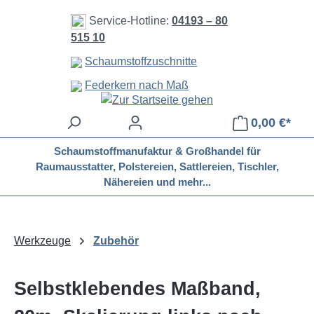
Zum Hauptinhalt springen
Service-Hotline:
04193 – 80
515 10
Schaumstoffzuschnitte
Federkern nach Maß
0,00 €*
Schaumstoffmanufaktur & Großhandel für
Raumausstatter, Polstereien, Sattlereien, Tischler,
Nähereien und mehr...
Werkzeuge
Zubehör
Selbstklebendes Maßband,