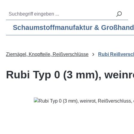
m Hauptinhalt springen
Zur Suche springen
Zur Hauptnavigation springen
Service-Hotline:
04193 – 80 515 10
Schaumstoffmanufaktur & Großhandel f
Ziernägel, Knopfteile, Reißverschlüsse
Rubi Reißversc
Rubi Typ 0 (3 mm), weinr
Bildergalerie überspringen