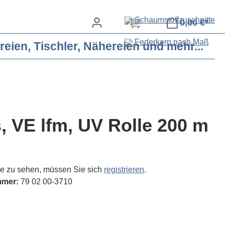
Schaumstoffzuschnitte
0,00 €*
Federkern nach Maß
eien, Tischler, Nähereien und mehr...
, VE lfm, UV Rolle 200 m
e zu sehen, müssen Sie sich
registrieren
.
mmer:
79 02 00-3710