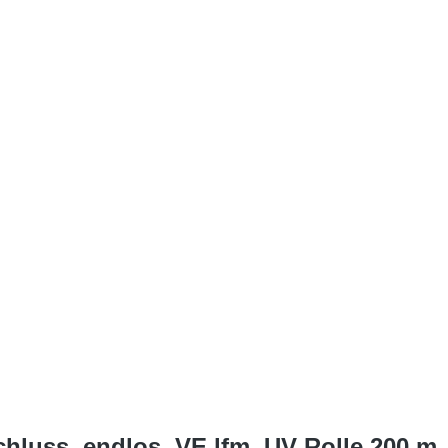
chluss, endlos, VE lfm, UV Rolle 200 m