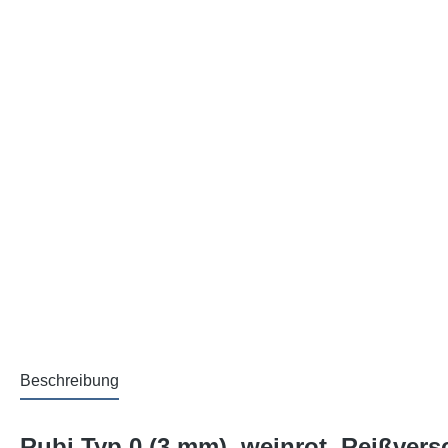
Beschreibung
Rubi Typ 0 (3 mm), weinrot, Reißvers