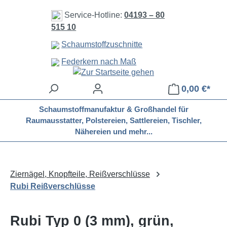
Zum Hauptinhalt springen
Service-Hotline:
04193 – 80
515 10
Schaumstoffzuschnitte
Federkern nach Maß
0,00 €*
Schaumstoffmanufaktur & Großhandel für
Raumausstatter, Polstereien, Sattlereien, Tischler,
Nähereien und mehr...
Ziernägel, Knopfteile, Reißverschlüsse
Rubi Reißverschlüsse
Rubi Typ 0 (3 mm), grün,