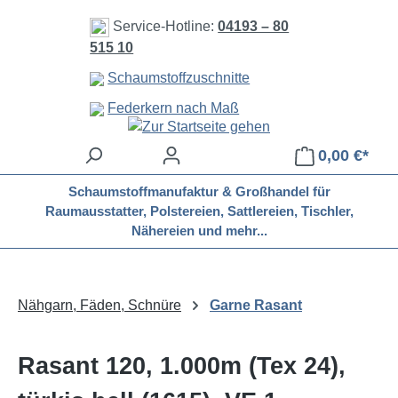
Zum Hauptinhalt springen
Service-Hotline:
04193 – 80
515 10
Schaumstoffzuschnitte
Federkern nach Maß
0,00 €*
Schaumstoffmanufaktur & Großhandel für
Raumausstatter, Polstereien, Sattlereien, Tischler,
Nähereien und mehr...
Nähgarn, Fäden, Schnüre
Garne Rasant
Rasant 120, 1.000m (Tex 24),