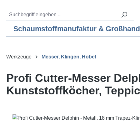
m Hauptinhalt springen
Zur Suche springen
Zur Hauptnavigation springen
Service-Hotline:
04193 – 80 515 10
Schaumstoffmanufaktur & Großhandel f
Werkzeuge
Messer, Klingen, Hobel
Profi Cutter-Messer Delp
Kunststoffköcher, Tepp
Bildergalerie überspringen