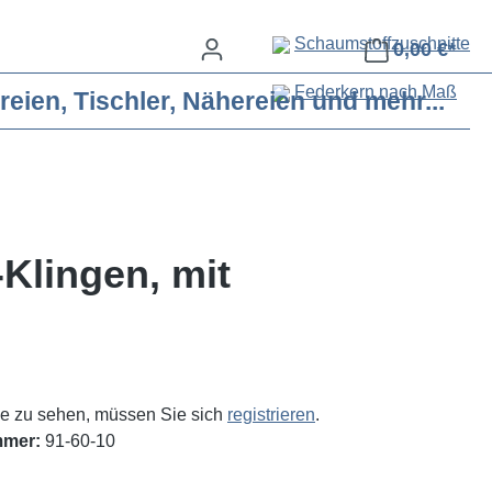
Schaumstoffzuschnitte
0,00 €*
Federkern nach Maß
eien, Tischler, Nähereien und mehr...
-Klingen, mit
e zu sehen, müssen Sie sich
registrieren
.
mmer:
91-60-10