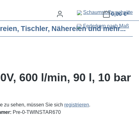
Schaumstoffzuschnitte
0,00 €*
Federkern nach Maß
eien, Tischler, Nähereien und mehr...
 600 l/min, 90 l, 10 bar
e zu sehen, müssen Sie sich
registrieren
.
mmer:
Pre-0-TWINSTAR670