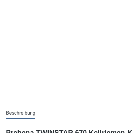
Beschreibung
Prebena TWINSTAR 670 Keilriemen-Kom