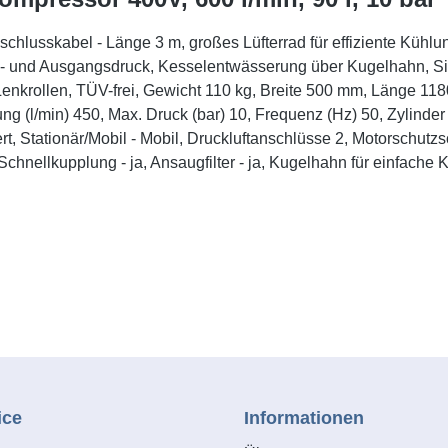
usskabel - Länge 3 m, großes Lüfterrad für effiziente Kühlung,
 und Ausgangsdruck, Kesselentwässerung über Kugelhahn, Siche
re Lenkrollen, TÜV-frei, Gewicht 110 kg, Breite 500 mm, Länge 
ung (l/min) 450, Max. Druck (bar) 10, Frequenz (Hz) 50, Zylinde
 Stationär/Mobil - Mobil, Druckluftanschlüsse 2, Motorschutzscha
hnellkupplung - ja, Ansaugfilter - ja, Kugelhahn für einfache K
ice
Informationen