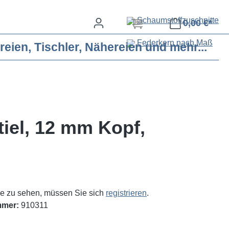
Schaumstoffzuschnitte
0,00 €*
Federkern nach Maß
eien, Tischler, Nähereien und mehr...
tiel, 12 mm Kopf,
e zu sehen, müssen Sie sich
registrieren
.
mmer:
910311