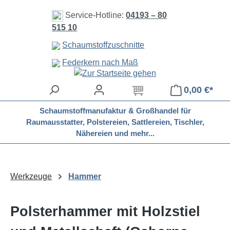
Zum Hauptinhalt springen
Service-Hotline:
04193 – 80
515 10
Schaumstoffzuschnitte
Federkern nach Maß
0,00 €*
Schaumstoffmanufaktur & Großhandel für
Raumausstatter, Polstereien, Sattlereien, Tischler,
Nähereien und mehr...
Werkzeuge
Hammer
Polsterhammer mit Holzstiel