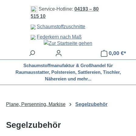
Zum Hauptinhalt springen
Service-Hotline:
04193 – 80
515 10
Schaumstoffzuschnitte
Federkern nach Maß
0,00 €*
Schaumstoffmanufaktur & Großhandel für
Raumausstatter, Polstereien, Sattlereien, Tischler,
Nähereien und mehr...
Plane, Persenning, Markise
Segelzubehör
Segelzubehör