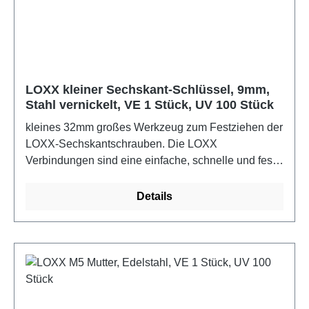
LOXX kleiner Sechskant-Schlüssel, 9mm,
Stahl vernickelt, VE 1 Stück, UV 100 Stück
kleines 32mm großes Werkzeug zum Festziehen der
LOXX-Sechskantschrauben. Die LOXX
Verbindungen sind eine einfache, schnelle und feste
Alternative für die Befestigung von Persenning,
Planen oder unterschiedlichen Stoffen. Für den
Details
Boots- und Yachtbau sollten die
Edelstahlausführungen verwendet werden.Farbe:
Stahl vernickelt