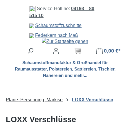
Zum Hauptinhalt springen
Service-Hotline:
04193 – 80
515 10
Schaumstoffzuschnitte
Federkern nach Maß
0,00 €*
Schaumstoffmanufaktur & Großhandel für
Raumausstatter, Polstereien, Sattlereien, Tischler,
Nähereien und mehr...
Plane, Persenning, Markise
LOXX Verschlüsse
LOXX Verschlüsse