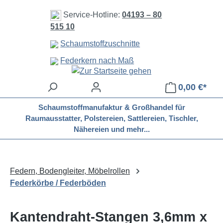
Zum Hauptinhalt springen
Service-Hotline:
04193 – 80
515 10
Schaumstoffzuschnitte
Federkern nach Maß
0,00 €*
Schaumstoffmanufaktur & Großhandel für
Raumausstatter, Polstereien, Sattlereien, Tischler,
Nähereien und mehr...
Federn, Bodengleiter, Möbelrollen
Federkörbe / Federböden
Kantendraht-Stangen 3,6mm x