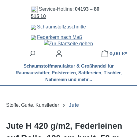
Zum Hauptinhalt springen
Service-Hotline:
04193 – 80
515 10
Schaumstoffzuschnitte
Federkern nach Maß
0,00 €*
Schaumstoffmanufaktur & Großhandel für
Raumausstatter, Polstereien, Sattlereien, Tischler,
Nähereien und mehr...
Stoffe, Gurte, Kunstleder
Jute
Jute H 420 g/m2, Federleinen