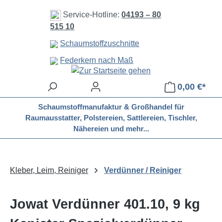
Zum Hauptinhalt springen
Service-Hotline:
04193 – 80
515 10
Schaumstoffzuschnitte
Federkern nach Maß
0,00 €*
Schaumstoffmanufaktur & Großhandel für
Raumausstatter, Polstereien, Sattlereien, Tischler,
Nähereien und mehr...
Kleber, Leim, Reiniger
Verdünner / Reiniger
Jowat Verdünner 401.10, 9 kg