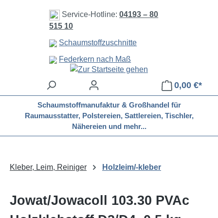
Zum Hauptinhalt springen
Service-Hotline:
04193 – 80
515 10
Schaumstoffzuschnitte
Federkern nach Maß
0,00 €*
Schaumstoffmanufaktur & Großhandel für
Raumausstatter, Polstereien, Sattlereien, Tischler,
Nähereien und mehr...
Kleber, Leim, Reiniger
Holzleim/-kleber
Jowat/Jowacoll 103.30 PVAc