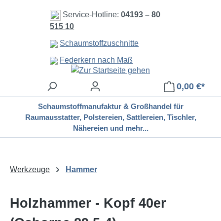
Zum Hauptinhalt springen
Service-Hotline:
04193 – 80
515 10
Schaumstoffzuschnitte
Federkern nach Maß
0,00 €*
Schaumstoffmanufaktur & Großhandel für
Raumausstatter, Polstereien, Sattlereien, Tischler,
Nähereien und mehr...
Werkzeuge
Hammer
Holzhammer - Kopf 40er