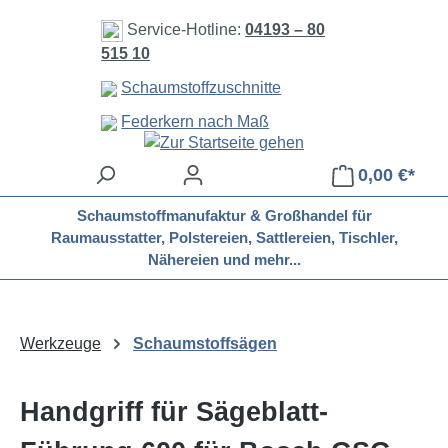
Zum Hauptinhalt springen
Service-Hotline:
04193 – 80
515 10
Schaumstoffzuschnitte
Federkern nach Maß
0,00 €*
Schaumstoffmanufaktur & Großhandel für
Raumausstatter, Polstereien, Sattlereien, Tischler,
Nähereien und mehr...
Werkzeuge
Schaumstoffsägen
Handgriff für Sägeblatt-