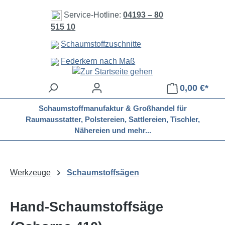
Zum Hauptinhalt springen
Service-Hotline:
04193 – 80
515 10
Schaumstoffzuschnitte
Federkern nach Maß
0,00 €*
Schaumstoffmanufaktur & Großhandel für
Raumausstatter, Polstereien, Sattlereien, Tischler,
Nähereien und mehr...
Werkzeuge
Schaumstoffsägen
Hand-Schaumstoffsäge