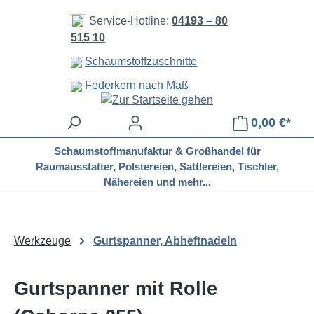
Zum Hauptinhalt springen
Service-Hotline:
04193 – 80
515 10
Schaumstoffzuschnitte
Federkern nach Maß
0,00 €*
Schaumstoffmanufaktur & Großhandel für
Raumausstatter, Polstereien, Sattlereien, Tischler,
Nähereien und mehr...
Werkzeuge
Gurtspanner, Abheftnadeln
Gurtspanner mit Rolle