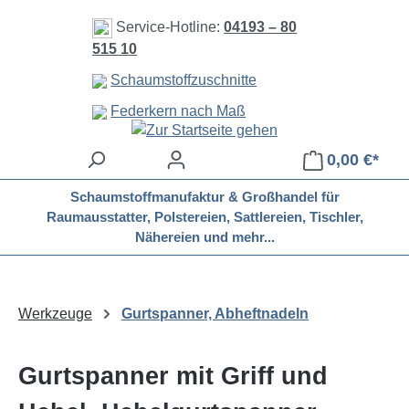
Zum Hauptinhalt springen
Service-Hotline:
04193 – 80
515 10
Schaumstoffzuschnitte
Federkern nach Maß
0,00 €*
Schaumstoffmanufaktur & Großhandel für
Raumausstatter, Polstereien, Sattlereien, Tischler,
Nähereien und mehr...
Werkzeuge
Gurtspanner, Abheftnadeln
Gurtspanner mit Griff und