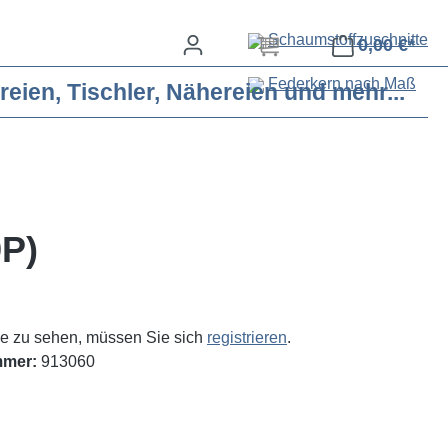
Schaumstoffzuschnitte
0,00 €*
Federkern nach Maß
eien, Tischler, Nähereien und mehr...
9P)
e zu sehen, müssen Sie sich
registrieren
.
mmer:
913060