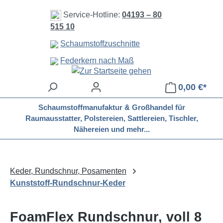
Zum Hauptinhalt springen
Service-Hotline:
04193 – 80
515 10
Schaumstoffzuschnitte
Federkern nach Maß
0,00 €*
Schaumstoffmanufaktur & Großhandel für
Raumausstatter, Polstereien, Sattlereien, Tischler,
Nähereien und mehr...
Keder, Rundschnur, Posamenten
Kunststoff-Rundschnur-Keder
FoamFlex Rundschnur, voll 8