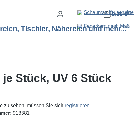
Schaumstoffzuschnitte
0,00 €*
Federkern nach Maß
eien, Tischler, Nähereien und mehr...
 je Stück, UV 6 Stück
e zu sehen, müssen Sie sich
registrieren
.
mmer:
913381