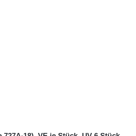
 727A-18), VE je Stück, UV 6 Stück