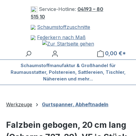
Zum Hauptinhalt springen
Service-Hotline:
04193 – 80
515 10
Schaumstoffzuschnitte
Federkern nach Maß
0,00 €*
Schaumstoffmanufaktur & Großhandel für
Raumausstatter, Polstereien, Sattlereien, Tischler,
Nähereien und mehr...
Werkzeuge
Gurtspanner, Abheftnadeln
Falzbein gebogen, 20 cm lang