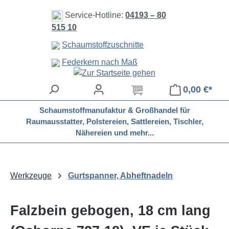
Zum Hauptinhalt springen
Service-Hotline:
04193 – 80
515 10
Schaumstoffzuschnitte
Federkern nach Maß
0,00 €*
Schaumstoffmanufaktur & Großhandel für
Raumausstatter, Polstereien, Sattlereien, Tischler,
Nähereien und mehr...
Werkzeuge
Gurtspanner, Abheftnadeln
Falzbein gebogen, 18 cm lang