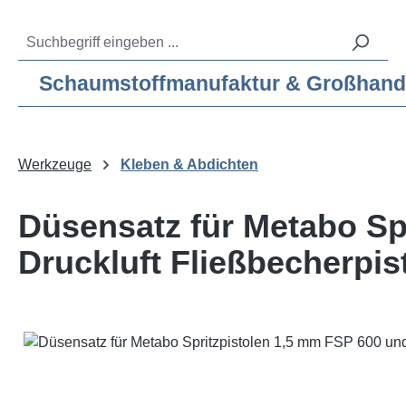
m Hauptinhalt springen
Zur Suche springen
Zur Hauptnavigation springen
Service-Hotline:
04193 – 80 515 10
Schaumstoffmanufaktur & Großhandel f
Werkzeuge
Kleben & Abdichten
Düsensatz für Metabo Sp
Druckluft Fließbecherpis
Bildergalerie überspringen