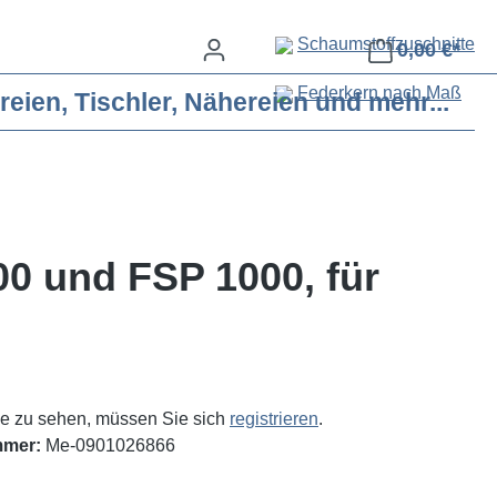
Schaumstoffzuschnitte
0,00 €*
Federkern nach Maß
eien, Tischler, Nähereien und mehr...
00 und FSP 1000, für
e zu sehen, müssen Sie sich
registrieren
.
mmer:
Me-0901026866