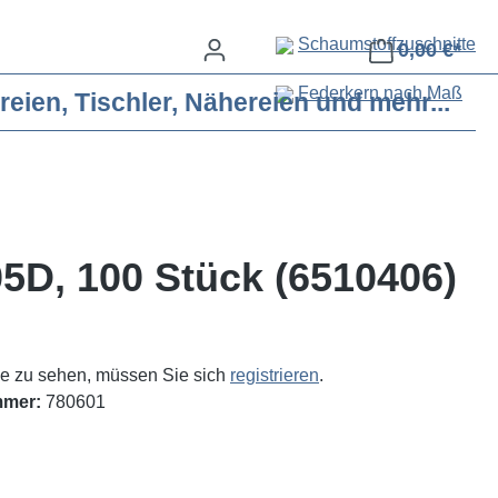
Schaumstoffzuschnitte
0,00 €*
Federkern nach Maß
eien, Tischler, Nähereien und mehr...
5D, 100 Stück (6510406)
e zu sehen, müssen Sie sich
registrieren
.
mmer:
780601