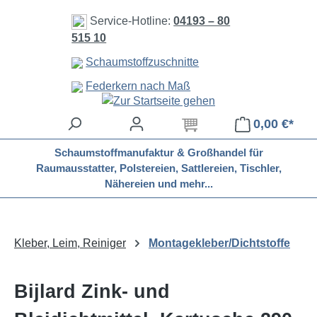
Zum Hauptinhalt springen
Service-Hotline:
04193 – 80
515 10
Schaumstoffzuschnitte
Federkern nach Maß
0,00 €*
Schaumstoffmanufaktur & Großhandel für
Raumausstatter, Polstereien, Sattlereien, Tischler,
Nähereien und mehr...
Kleber, Leim, Reiniger
Montagekleber/Dichtstoffe
Bijlard Zink- und