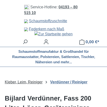
Zum Hauptinhalt springen
Service-Hotline:
04193 – 80
515 10
Schaumstoffzuschnitte
Federkern nach Maß
0,00 €*
Schaumstoffmanufaktur & Großhandel für
Raumausstatter, Polstereien, Sattlereien, Tischler,
Nähereien und mehr...
Kleber, Leim, Reiniger
Verdünner / Reiniger
Bijlard Verdünner, Fass 200